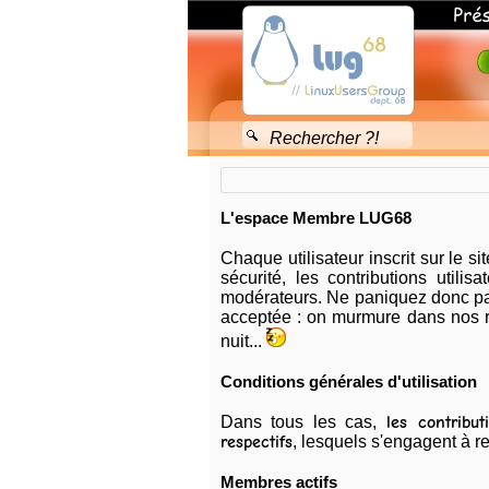
🖂
Linux
Users
△
Group
X
68
Accueil
Présentation
Forum
Les
Débutant
Linux
utilisateurs
Logiciels
haut-
Users
Photos
L'espace Membre LUG68
rhinois
Group
Détente
de
68
Court-
Chaque utilisateur inscrit sur le s
GNU/Linux
Circuit
sécurité, les contributions utili
et
modérateurs. Ne paniquez donc pas
Les
des
acceptée : on murmure dans nos r
utilisateurs
Logiciels
haut-
Libres
nuit...
rhinois
de
Conditions générales d'utilisation
GNU/Linux
&
Dans tous les cas,
les contribu
des
respectifs
, lesquels s'engagent à re
Accueil
Logiciels
Libres
Membres actifs