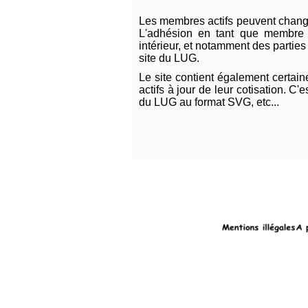
Présentation
Les membres actifs peuvent change
de
L'adhésion en tant que membre v
l'association
intérieur, et notamment des parties
site du LUG.
Le site contient également certa
Forum
actifs à jour de leur cotisation. C
du LUG au format SVG, etc...
Débutant
Logiciels
Photos
Détente