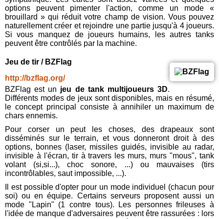
options peuvent pimenter l'action, comme un mode «
brouillard » qui réduit votre champ de vision. Vous pouvez
naturellement créer et rejoindre une partie jusqu'à 4 joueurs.
Si vous manquez de joueurs humains, les autres tanks
peuvent être contrôlés par la machine.
Jeu de tir / BZFlag
http://bzflag.org/
BZFlag est un
jeu de tank multijoueurs 3D
.
Différents modes de jeux sont disponibles, mais en résumé,
le concept principal consiste à annihiler un maximum de
chars ennemis.
Pour corser un peut les choses, des drapeaux sont
disséminés sur le terrain, et vous donneront droit à des
options, bonnes (laser, missiles guidés, invisible au radar,
invisible à l'écran, tir à travers les murs, murs "mous", tank
volant (si,si...), choc sonore, ...) ou mauvaises (tirs
incontrôlables, saut impossible, ...).
Il est possible d'opter pour un mode individuel (chacun pour
soi) ou en équipe. Certains serveurs proposent aussi un
mode "Lapin" (1 contre tous). Les personnes frileuses à
l'idée de manque d'adversaires peuvent être rassurées : lors