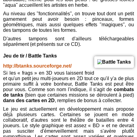
"aqua" accueillent les artistes en herbe.
Au niveau des "fonctionnalités", on trouve tout dont un petit
garnement peut avoir besoin : pinceaux, formes
géométriques, mais aussi quelques effets "magiques", ou
des tampons de toutes les formes.
D'autres tampons sont d'ailleurs téléchargeables
séparément (et présents sur ce CD).
Jeu de tir / Battle Tanks
http://btanks.sourceforge.net/
Si les « frags » en 3D vous laissent froid
et qu'un petit jeu multi-joueurs en 2D tout ce qu'il y'a de plus
primaire suffit à votre bonheur, Battle Tanks est peut être
pour vous. Comme son nom l'indique, il s'agit de
combats
de tanks
(bien que certaines missions se déroulent à pied)
dans des cartes en 2D
, remplies de bonus à collecter.
Le jeu est actuellement en développement mais propose
déjà plusieurs cartes. Certaines se jouent en mode
collaboratif, d'autres sont le théâtre de batailles entre 4
joueurs. Le style graphique est assez « BD » et ne devrait
pas susciter d'émerveillement mais s'avère plutôt
sympathique. Les cartes sont assez variées et quelques