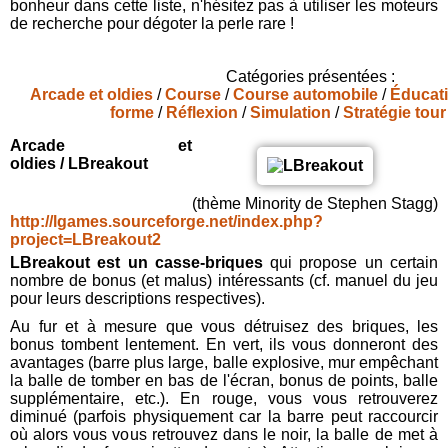
bonheur dans cette liste, n'hésitez pas à utiliser les moteurs
Présentation
de recherche pour dégoter la perle rare !
de
l'association
Catégories présentées :
Arcade et oldies
/
Course
/
Course automobile
/
Éducati
forme
/
Réflexion
/
Simulation
/
Stratégie tour
Forum
Arcade et
oldies / LBreakout
Débutant
(thème Minority de Stephen Stagg)
http://lgames.sourceforge.net/index.php?
Logiciels
project=LBreakout2
LBreakout est un casse-briques
qui propose un certain
nombre de bonus (et malus) intéressants (cf. manuel du jeu
Photos
pour leurs descriptions respectives).
Au fur et à mesure que vous détruisez des briques, les
Détente
bonus tombent lentement. En vert, ils vous donneront des
avantages (barre plus large, balle explosive, mur empêchant
la balle de tomber en bas de l'écran, bonus de points, balle
supplémentaire, etc.). En rouge, vous vous retrouverez
diminué (parfois physiquement car la barre peut raccourcir
où alors vous vous retrouvez dans le noir, la balle de met à