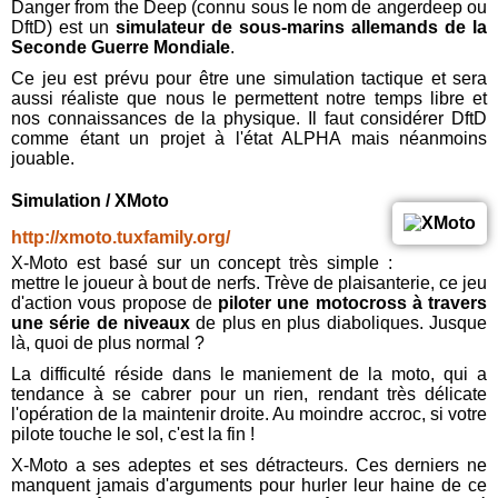
Danger from the Deep (connu sous le nom de angerdeep ou
DftD) est un
simulateur de sous-marins allemands de la
Seconde Guerre Mondiale
.
Ce jeu est prévu pour être une simulation tactique et sera
aussi réaliste que nous le permettent notre temps libre et
nos connaissances de la physique. Il faut considérer DftD
comme étant un projet à l'état ALPHA mais néanmoins
jouable.
Simulation / XMoto
http://xmoto.tuxfamily.org/
X-Moto est basé sur un concept très simple :
mettre le joueur à bout de nerfs. Trève de plaisanterie, ce jeu
d'action vous propose de
piloter une motocross à travers
une série de niveaux
de plus en plus diaboliques. Jusque
là, quoi de plus normal ?
La difficulté réside dans le maniement de la moto, qui a
tendance à se cabrer pour un rien, rendant très délicate
l'opération de la maintenir droite. Au moindre accroc, si votre
pilote touche le sol, c'est la fin !
X-Moto a ses adeptes et ses détracteurs. Ces derniers ne
manquent jamais d'arguments pour hurler leur haine de ce