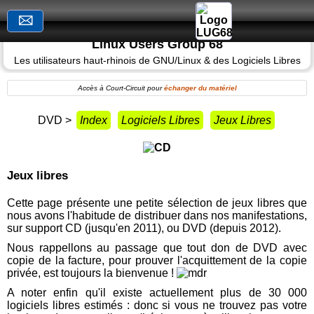
🖂
Linux
Linux Users Group 68
Users
Group
Les utilisateurs haut-rhinois de GNU/Linux & des Logiciels Libres
68
Accès à Court-Circuit pour
échanger du matériel
Les
utilisateurs
DVD >
Index
Logiciels Libres
Jeux Libres
haut-
rhinois
de
GNU/Linux
Jeux libres
et
des
Cette page présente une petite sélection de jeux libres que
Logiciels
nous avons l'habitude de distribuer dans nos manifestations,
Libres
sur support CD (jusqu'en 2011), ou DVD (depuis 2012).
Nous rappellons au passage que tout don de DVD avec
copie de la facture, pour prouver l'acquittement de la copie
privée, est toujours la bienvenue !
Accueil
A noter enfin qu'il existe actuellement plus de 30 000
logiciels libres estimés : donc si vous ne trouvez pas votre