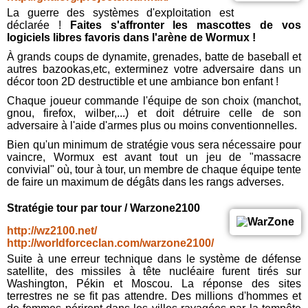
La guerre des systèmes d'exploitation est
déclarée !
Faites s'affronter les mascottes de vos
logiciels libres favoris dans l'arène de Wormux !
À grands coups de dynamite, grenades, batte de baseball et
autres bazookas,etc, exterminez votre adversaire dans un
décor toon 2D destructible et une ambiance bon enfant !
Chaque joueur commande l'équipe de son choix (manchot,
gnou, firefox, wilber,...) et doit détruire celle de son
adversaire à l'aide d'armes plus ou moins conventionnelles.
Bien qu'un minimum de stratégie vous sera nécessaire pour
vaincre, Wormux est avant tout un jeu de "massacre
convivial" où, tour à tour, un membre de chaque équipe tente
de faire un maximum de dégâts dans les rangs adverses.
Stratégie tour par tour / Warzone2100
http://wz2100.net/
http://worldforceclan.com/warzone2100/
Suite à une erreur technique dans le système de défense
satellite, des missiles à tête nucléaire furent tirés sur
Washington, Pékin et Moscou. La réponse des sites
terrestres ne se fit pas attendre. Des millions d'hommes et