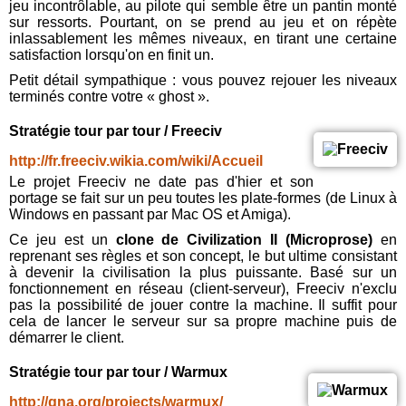
jeu incontrôlable, au pilote qui semble être un pantin monté
sur ressorts. Pourtant, on se prend au jeu et on répète
inlassablement les mêmes niveaux, en tirant une certaine
satisfaction lorsqu'on en finit un.
Petit détail sympathique : vous pouvez rejouer les niveaux
terminés contre votre « ghost ».
Stratégie tour par tour / Freeciv
http://fr.freeciv.wikia.com/wiki/Accueil
Le projet Freeciv ne date pas d'hier et son
portage se fait sur un peu toutes les plate-formes (de Linux à
Windows en passant par Mac OS et Amiga).
Ce jeu est un
clone de Civilization II (Microprose)
en
reprenant ses règles et son concept, le but ultime consistant
à devenir la civilisation la plus puissante. Basé sur un
fonctionnement en réseau (client-serveur), Freeciv n'exclu
pas la possibilité de jouer contre la machine. Il suffit pour
cela de lancer le serveur sur sa propre machine puis de
démarrer le client.
Stratégie tour par tour / Warmux
http://gna.org/projects/warmux/