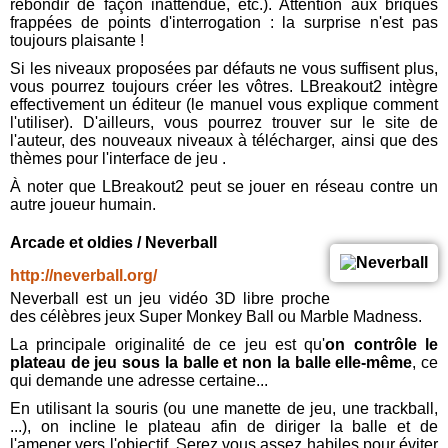
rebondir de façon inattendue, etc.). Attention aux briques
frappées de points d'interrogation : la surprise n'est pas
toujours plaisante !
Si les niveaux proposées par défauts ne vous suffisent plus,
vous pourrez toujours créer les vôtres. LBreakout2 intègre
effectivement un éditeur (le manuel vous explique comment
l'utiliser). D'ailleurs, vous pourrez trouver sur le site de
l'auteur, des nouveaux niveaux à télécharger, ainsi que des
thèmes pour l'interface de jeu .
À noter que LBreakout2 peut se jouer en réseau contre un
autre joueur humain.
Arcade et oldies / Neverball
http://neverball.org/
Neverball est un jeu vidéo 3D libre proche
des célèbres jeux Super Monkey Ball ou Marble Madness.
La principale originalité de ce jeu est qu'
on contrôle le
plateau de jeu sous la balle et non la balle elle-même
, ce
qui demande une adresse certaine...
En utilisant la souris (ou une manette de jeu, une trackball,
...), on incline le plateau afin de diriger la balle et de
l'amener vers l'objectif. Serez vous assez habiles pour éviter