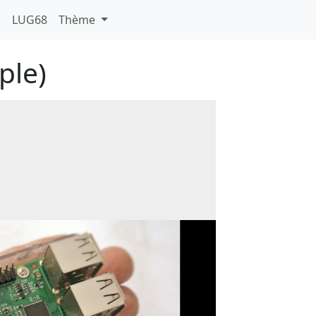
U
LUG68
Thème
ple)