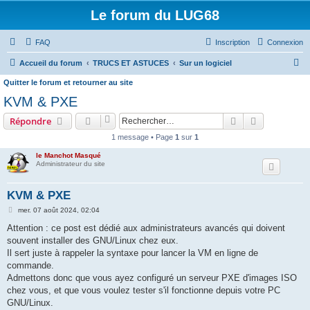
Le forum du LUG68
FAQ
Inscription
Connexion
R
Accueil du forum
TRUCS ET ASTUCES
Sur un logiciel
e
Quitter le forum et retourner au site
c
KVM & PXE
h
Rechercher
Recherche 
Répondre
e
1 message • Page
1
sur
1
r
le Manchot Masqué
c
Administrateur du site
h
KVM & PXE
e
M
mer. 07 août 2024, 02:04
r
e
s
Attention : ce post est dédié aux administrateurs avancés qui doivent
s
souvent installer des GNU/Linux chez eux.
a
g
Il sert juste à rappeler la syntaxe pour lancer la VM en ligne de
e
commande.
Admettons donc que vous ayez configuré un serveur PXE d'images ISO
chez vous, et que vous voulez tester s'il fonctionne depuis votre PC
GNU/Linux.