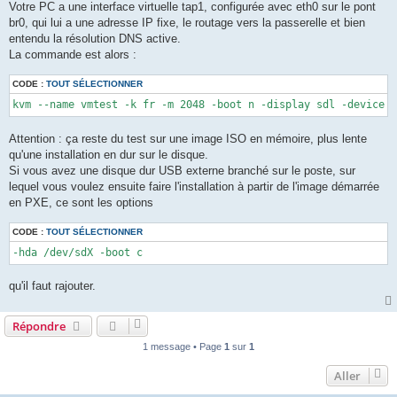
Votre PC a une interface virtuelle tap1, configurée avec eth0 sur le pont
br0, qui lui a une adresse IP fixe, le routage vers la passerelle et bien
entendu la résolution DNS active.
La commande est alors :
CODE :
TOUT SÉLECTIONNER
kvm --name vmtest -k fr -m 2048 -boot n -display sdl -device i
Attention : ça reste du test sur une image ISO en mémoire, plus lente
qu'une installation en dur sur le disque.
Si vous avez une disque dur USB externe branché sur le poste, sur
lequel vous voulez ensuite faire l'installation à partir de l'image démarrée
en PXE, ce sont les options
CODE :
TOUT SÉLECTIONNER
-hda /dev/sdX -boot c
qu'il faut rajouter.
Répondre
1 message • Page
1
sur
1
Aller