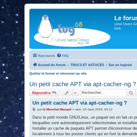
Le for
Linux Users Gro
tous.
Raccourcis
FAQ
Accueil du forum
TRUCS ET ASTUCES
Sur un logiciel
Quitter le forum et retourner au site
Un petit cache APT via apt-cacher-ng ?
R
Répondre
Un petit cache APT via apt-cacher-ng ?
M
par
le Manchot Masqué
»
sam. 23 mars 2024, 04:12
e
s
Dans le petit monde GNU/Linux, un paquet est en fait un
s
lesquelles sont automatiquement sélectionnées et installé
a
g
Installer un cache de paquets APT permet d'économiser de 
e
localement à tous les postes clients qui en font la demand