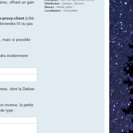
res, offrant un gain
Distribution :
Debian, Ubuntu
Niveau :
Moitié plein !
Localisation :
Guebwiller
-proxy-client
(côté
eviendra t'il ou pas
, mais si possible
faudra évidemment
antes, dont la Debian
n inverse, la petite
de type :