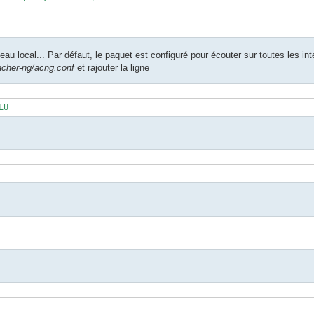
seau local... Par défaut, le paquet est configuré pour écouter sur toutes les in
acher-ng/acng.conf
et rajouter la ligne
EU