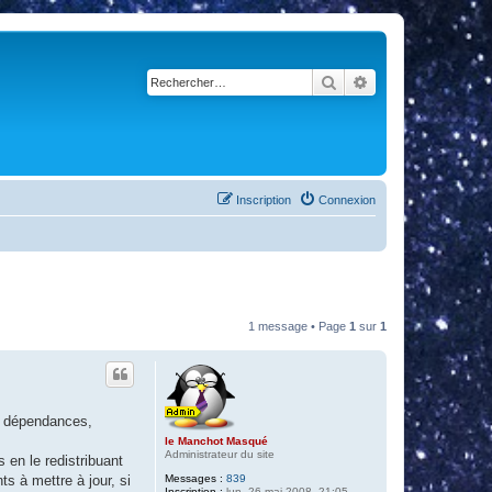
Rechercher
Recherche avancé
Inscription
Connexion
1 message • Page
1
sur
1
s dépendances,
le Manchot Masqué
Administrateur du site
en le redistribuant
Messages :
839
s à mettre à jour, si
Inscription :
lun. 26 mai 2008, 21:05