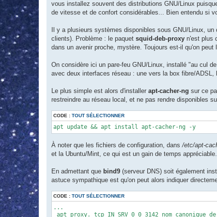
vous installez souvent des distributions GNU/Linux puisque
de vitesse et de confort considérables... Bien entendu si vo
Il y a plusieurs systèmes disponibles sous GNU/Linux, un 
clients). Problème : le paquet
squid-deb-proxy
n'est plus 
dans un avenir proche, mystère. Toujours est-il qu'on peut
On considère ici un pare-feu GNU/Linux, installé "au cul d
avec deux interfaces réseau : une vers la box fibre/ADSL, l'
Le plus simple est alors d'installer
apt-cacher-ng
sur ce par
restreindre au réseau local, et ne pas rendre disponibles sur
CODE :
TOUT SÉLECTIONNER
apt update && apt install apt-cacher-ng -y
À noter que les fichiers de configuration, dans
/etc/apt-cac
et la Ubuntu/Mint, ce qui est un gain de temps appréciable.
En admettant que
bind9
(serveur DNS) soit également instal
astuce sympathique est qu'on peut alors indiquer directeme
CODE :
TOUT SÉLECTIONNER
...

_apt_proxy._tcp IN SRV 0 0 3142 nom_canonique_de