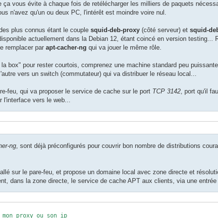
 ça vous évite à chaque fois de retélécharger les milliers de paquets nécessai
us n'avez qu'un ou deux PC, l'intérêt est moindre voire nul.
des plus connus étant le couple
squid-deb-proxy
(côté serveur) et
squid-deb
disponible actuellement dans la Debian 12, étant coincé en version testing... R
 le remplacer par
apt-cacher-ng
qui va jouer le même rôle.
e la box" pour rester courtois, comprenez une machine standard peu puissante
autre vers un switch (commutateur) qui va distribuer le réseau local...
e-feu, qui va proposer le service de cache sur le port
TCP 3142
, port qu'il 
 l'interface vers le web...
her-ng
, sont déjà préconfigurés pour couvrir bon nombre de distributions cour
lé sur le pare-feu, et propose un domaine local avec zone directe et résolutio
nt, dans la zone directe, le service de cache APT aux clients, via une entrée 
_mon_proxy_ou_son_ip
