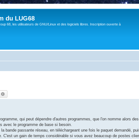
um du LUG68
up 68, les utilisateurs de GNU/Linux et des logiciels libres. Inscription ouverte à
echercher
Recherche avancée
 programme, qui peut dépendre d'autres programmes, que l'on nomme alors de
es avec le programme de base si besoin.
la bande passante réseau, en téléchargeant une fois le paquet demandé, puis 
e. C'est un gain de temps considérable si vous avez beaucoup de postes client