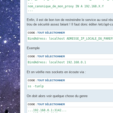
...

nom_canonique_de_mon_proxy IN A 192.168.X.Y

...
Enfin, il est de bon ton de restreindre le service au seul ré
trou de sécurité assez béant ! Il faut donc éditer
/etc/apt-c
CODE :
TOUT SÉLECTIONNER
BindAdress: localhost ADRESSE_IP_LOCALE_DU_PAREF
Exemple
CODE :
TOUT SÉLECTIONNER
BindAdress: localhost 192.168.0.1
Et on vérifie nos sockets en écoute via :
CODE :
TOUT SÉLECTIONNER
ss -tunlp
On doit alors voir quelque chose du genre
CODE :
TOUT SÉLECTIONNER
...192.168.0.1:3142...
