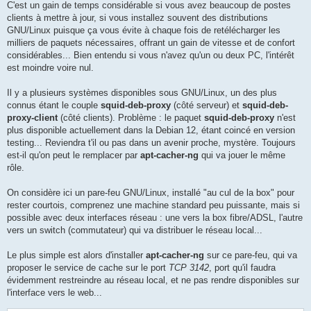
C'est un gain de temps considérable si vous avez beaucoup de postes
clients à mettre à jour, si vous installez souvent des distributions
GNU/Linux puisque ça vous évite à chaque fois de retélécharger les
milliers de paquets nécessaires, offrant un gain de vitesse et de confort
considérables... Bien entendu si vous n'avez qu'un ou deux PC, l'intérêt
est moindre voire nul.
Il y a plusieurs systèmes disponibles sous GNU/Linux, un des plus
connus étant le couple
squid-deb-proxy
(côté serveur) et
squid-deb-
proxy-client
(côté clients). Problème : le paquet
squid-deb-proxy
n'est
plus disponible actuellement dans la Debian 12, étant coincé en version
testing... Reviendra t'il ou pas dans un avenir proche, mystère. Toujours
est-il qu'on peut le remplacer par
apt-cacher-ng
qui va jouer le même
rôle.
On considère ici un pare-feu GNU/Linux, installé "au cul de la box" pour
rester courtois, comprenez une machine standard peu puissante, mais si
possible avec deux interfaces réseau : une vers la box fibre/ADSL, l'autre
vers un switch (commutateur) qui va distribuer le réseau local...
Le plus simple est alors d'installer
apt-cacher-ng
sur ce pare-feu, qui va
proposer le service de cache sur le port
TCP 3142
, port qu'il faudra
évidemment restreindre au réseau local, et ne pas rendre disponibles sur
l'interface vers le web...