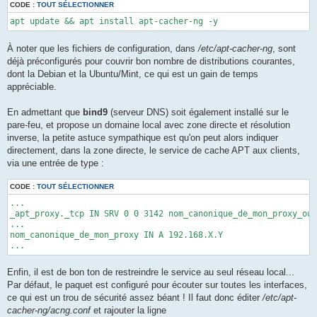
CODE :
TOUT SÉLECTIONNER
apt update && apt install apt-cacher-ng -y
À noter que les fichiers de configuration, dans
/etc/apt-cacher-ng
, sont
déjà préconfigurés pour couvrir bon nombre de distributions courantes,
dont la Debian et la Ubuntu/Mint, ce qui est un gain de temps
appréciable.
En admettant que
bind9
(serveur DNS) soit également installé sur le
pare-feu, et propose un domaine local avec zone directe et résolution
inverse, la petite astuce sympathique est qu'on peut alors indiquer
directement, dans la zone directe, le service de cache APT aux clients,
via une entrée de type :
CODE :
TOUT SÉLECTIONNER
...

_apt_proxy._tcp IN SRV 0 0 3142 nom_canonique_de_mon_proxy_ou_
...

nom_canonique_de_mon_proxy IN A 192.168.X.Y

...
Enfin, il est de bon ton de restreindre le service au seul réseau local...
Par défaut, le paquet est configuré pour écouter sur toutes les interfaces,
ce qui est un trou de sécurité assez béant ! Il faut donc éditer
/etc/apt-
cacher-ng/acng.conf
et rajouter la ligne