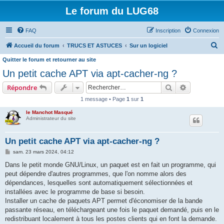
Le forum du LUG68
FAQ
Inscription
Connexion
R
Accueil du forum
TRUCS ET ASTUCES
Sur un logiciel
e
Quitter le forum et retourner au site
c
Un petit cache APT via apt-cacher-ng ?
h
Rechercher
Recherche 
Répondre
e
1 message • Page
1
sur
1
r
le Manchot Masqué
c
Administrateur du site
h
Un petit cache APT via apt-cacher-ng ?
e
M
sam. 23 mars 2024, 04:12
r
e
s
Dans le petit monde GNU/Linux, un paquet est en fait un programme, qui
s
peut dépendre d'autres programmes, que l'on nomme alors des
a
g
dépendances, lesquelles sont automatiquement sélectionnées et
e
installées avec le programme de base si besoin.
Installer un cache de paquets APT permet d'économiser de la bande
passante réseau, en téléchargeant une fois le paquet demandé, puis en le
redistribuant localement à tous les postes clients qui en font la demande.