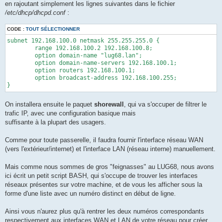
en rajoutant simplement les lignes suivantes dans le fichier
/etc/dhcp/dhcpd.conf
:
CODE :
TOUT SÉLECTIONNER
subnet 192.168.100.0 netmask 255.255.255.0 {

        range 192.168.100.2 192.168.100.8;

        option domain-name "lug68.lan";

        option domain-name-servers 192.168.100.1;

        option routers 192.168.100.1;

        option broadcast-address 192.168.100.255;

}
On installera ensuite le paquet
shorewall
, qui va s'occuper de filtrer le
trafic IP, avec une configuration basique mais
suffisante à la plupart des usagers.
Comme pour toute passerelle, il faudra fournir l'interface réseau WAN
(vers l'extérieur/internet) et l'interface LAN (réseau interne) manuellement.
Mais comme nous sommes de gros "feignasses" au LUG68, nous avons
ici écrit un petit script BASH, qui s'occupe de trouver les interfaces
réseaux présentes sur votre machine, et de vous les afficher sous la
forme d'une liste avec un numéro distinct en début de ligne.
Ainsi vous n'aurez plus qu'à rentrer les deux numéros correspondants
respectivement aux interfaces WAN et LAN de votre réseau pour créer