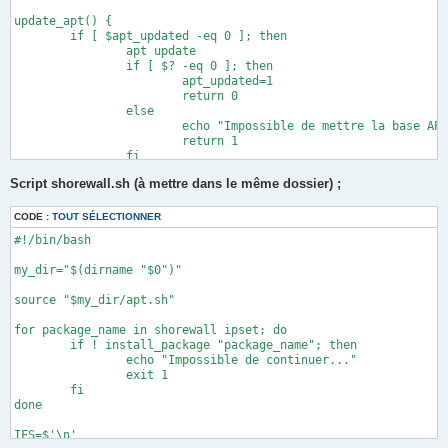
fw	firewall

net	ipv4

update_apt() {

loc	ipv4

	if [ $apt_updated -eq 0 ]; then

" > /etc/shorewall/zones

		apt update

		if [ $? -eq 0 ]; then

echo "

			apt_updated=1

$WAN $LAN

			return 0

" > /etc/shorewall/masq

		else

			echo "Impossible de mettre la base APT à jour - vérifiez votre réseau !"

echo "

			return 1

\$FW        all         ACCEPT

		fi

loc        \$FW         ACCEPT

	fi

Script shorewall.sh (à mettre dans le même dossier) ;
loc        net         ACCEPT

}

net        all         DROP	info

is_package_installed() {

CODE :
TOUT SÉLECTIONNER
# THE FOLLOWING POLICY MUST BE LAST

	local package_name="$1"

#!/bin/bash

all        all         REJECT      info

	dpkg -s "$package_name" &> /dev/null

" > /etc/shorewall/policy

	if [ $? -eq 0 ]; then

my_dir="$(dirname "$0")"

		# Paquet installé

ifconfig $LAN 192.168.100.1/24

		return 0

source "$my_dir/apt.sh"

	else

service shorewall restart

		# Paquet non installé

for package_name in shorewall ipset; do

service isc-dhcp-server restart

		return 1

	if ! install_package "package_name"; then

	fi

		echo "Impossible de continuer..."

echo -e ""

}

		exit 1

	fi

is_package_configured() {

done

	local package_name="$1"

	if is_package_installed "$package_name"; then

IFS=$'\n'

		if dpkg -l | grep -q "^ii  $package_name "; then
