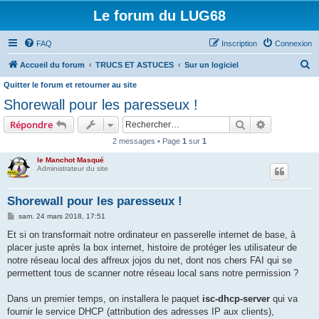
Le forum du LUG68
FAQ
Inscription
Connexion
R
Accueil du forum
TRUCS ET ASTUCES
Sur un logiciel
e
Quitter le forum et retourner au site
c
Shorewall pour les paresseux !
h
Rechercher
Recherche 
Répondre
e
2 messages • Page
1
sur
1
r
le Manchot Masqué
c
Administrateur du site
h
Shorewall pour les paresseux !
e
M
sam. 24 mars 2018, 17:51
r
e
s
Et si on transformait notre ordinateur en passerelle internet de base, à
s
placer juste après la box internet, histoire de protéger les utilisateur de
a
g
notre réseau local des affreux jojos du net, dont nos chers FAI qui se
e
permettent tous de scanner notre réseau local sans notre permission ?
Dans un premier temps, on installera le paquet
isc-dhcp-server
qui va
fournir le service DHCP (attribution des adresses IP aux clients),