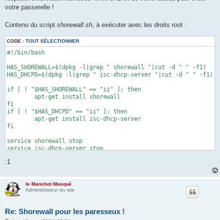
votre passerelle !
Contenu du script
shorewall.sh
, à exécuter avec les droits root :
CODE :
TOUT SÉLECTIONNER
#!/bin/bash

HAS_SHOREWALL=$(dpkg -l|grep " shorewall "|cut -d " " -f1)

HAS_DHCPD=$(dpkg -l|grep " isc-dhcp-server "|cut -d " " -f1)

if [ ! "$HAS_SHOREWALL" == "ii" ]; then

	apt-get install shorewall

fi

if [ ! "$HAS_DHCPD" == "ii" ]; then

	apt-get install isc-dhcp-server

fi

service shorewall stop

service isc-dhcp-server stop

:1
echo -e "\nInterfaces disponibles :"

i=1

INTERFACES=$(ifconfig|cut -d' ' -f1|sed '/^$/d')

le Manchot Masqué
for interface in $INTERFACES; do

Administrateur du site
	echo -e "$i / $interface";

	i=$((i+1))

done

Re: Shorewall pour les paresseux !