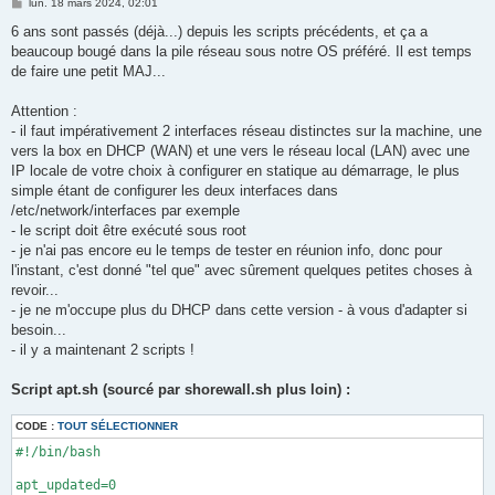
M
ARR=($INTERFACES)

lun. 18 mars 2024, 02:01
e
s
6 ans sont passés (déjà...) depuis les scripts précédents, et ça a
echo -e ""

s
beaucoup bougé dans la pile réseau sous notre OS préféré. Il est temps
read -r -n 1 -p "Numéro interface WAN ? " NUMWAN

a
g
echo -e ""

de faire une petit MAJ...
e
read -r -n 1 -p "Numéro interface LAN ? " NUMLAN

echo -e "\n"

Attention :
- il faut impérativement 2 interfaces réseau distinctes sur la machine, une
NUMWAN=$((NUMWAN-1))

vers la box en DHCP (WAN) et une vers le réseau local (LAN) avec une
NUMLAN=$((NUMLAN-1))

IP locale de votre choix à configurer en statique au démarrage, le plus
#echo -e "\nNUMWAN=$NUMWAN"

simple étant de configurer les deux interfaces dans
#echo -e "\nNUMLAN=$NUMLAN"

/etc/network/interfaces par exemple
- le script doit être exécuté sous root
WAN=${ARR[$NUMWAN]};

- je n'ai pas encore eu le temps de tester en réunion info, donc pour
LAN=${ARR[$NUMLAN]};

l'instant, c'est donné "tel que" avec sûrement quelques petites choses à
# pour le serveur local DHCPD

revoir...
ifconfig $LAN 192.168.100.1/24

- je ne m'occupe plus du DHCP dans cette version - à vous d'adapter si
besoin...
echo -e "WAN=$WAN"

- il y a maintenant 2 scripts !
echo -e "LAN=$LAN"

echo "

Script apt.sh (sourcé par shorewall.sh plus loin) :
?FORMAT 2

net     $WAN            dhcp,tcpflags,nosmurfs,logmartians,sou
CODE :
TOUT SÉLECTIONNER
loc     $LAN            nosmurfs,logmartians,sourceroute=0

" > /etc/shorewall/interfaces

#!/bin/bash

echo "

apt_updated=0
