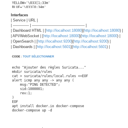
YELLOW='\033[1;33m'

BLUE='\033[0;34m'

NC='\033[0m'

Interfaces
ERRORS=0

| Service | URL |
WARNINGS=0

| -------------- | ---------------------------------------------- |
| Dashboard HTML | [
http://localhost:18080
](
http://localhost:18080
) |
ok()   { echo -e "${GREEN}[ OK ]${NC} $*"; }

| API/WebSocket | [
http://localhost:18000
](
http://localhost:18000
) |
warn() { echo -e "${YELLOW}[WARN]${NC} $*"; WARNINGS=$((WA
| OpenSearch | [
http://localhost:9200
](
http://localhost:9200
) |
fail() { echo -e "${RED}[FAIL]${NC} $*"; ERRORS=$((ERRORS+
info() { echo -e "${BLUE}[INFO]${NC} $*"; }

| Dashboards | [
http://localhost:5601
](
http://localhost:5601
) |
hr() { echo; echo "=======================================
CODE :
TOUT SÉLECTIONNER
need_cmd() {

    command -v "$1" >/dev/null 2>&1 && ok "Commande dispon
echo "Ajouter des règles Suricata..."

}

mkdir suricata/rules

cat > suricata/rules/local.rules <<EOF

check_port() {

alert icmp any any -> any any (

    local port="$1"

    msg:"PING DETECTED";

    local name="$2"

    sid:1000001;

    if ss -ltnp 2>/dev/null | awk '{print $4}' | grep -Eq 
    rev:1;

        ok "$name écoute sur le port TCP $port"

)

        ss -ltnp 2>/dev/null | grep -E "(:|\.)${port}\s" |
EOF

    else

apt install docker.io docker-compose

        fail "$name n'écoute pas sur le port TCP $port"

docker-compose up -d
    fi

}

curl_check() {
