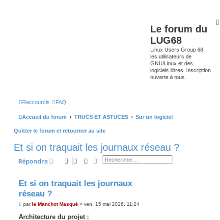
Le forum du
LUG68
Linux Users Group 68,
les utilisateurs de
GNU/Linux et des
logiciels libres. Inscription
ouverte à tous.
Raccourcis
FAQ
Accueil du forum
TRUCS ET ASTUCES
Sur un logiciel
Quitter le forum et retourner au site
Et si on traquait les journaux réseau ?
Rechercher
Recherche avancée
Répondre
Et si on traquait les journaux
réseau ?
M
par
le Manchot Masqué
»
ven. 15 mai 2026, 11:24
e
s
Architecture du projet :