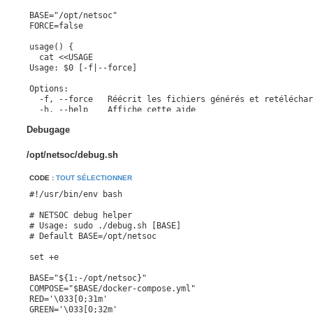
Debugage
/opt/netsoc/debug.sh
CODE :
TOUT SÉLECTIONNER
#!/usr/bin/env bash

# NETSOC debug helper

# Usage: sudo ./debug.sh [BASE]

# Default BASE=/opt/netsoc

set +e

BASE="${1:-/opt/netsoc}"

COMPOSE="$BASE/docker-compose.yml"

RED='\033[0;31m'

GREEN='\033[0;32m'
