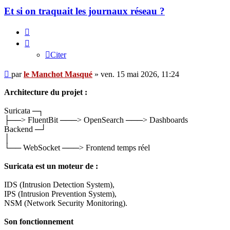
Et si on traquait les journaux réseau ?
Citer
Citer
Message
par
le Manchot Masqué
»
ven. 15 mai 2026, 11:24
Architecture du projet :
Suricata ─┐
├──> FluentBit ───> OpenSearch ───> Dashboards
Backend ─┘
│
└── WebSocket ───> Frontend temps réel
Suricata est un moteur de :
IDS (Intrusion Detection System),
IPS (Intrusion Prevention System),
NSM (Network Security Monitoring).
Son fonctionnement