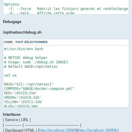
Debugage
/opt/netsoc/debug.sh
CODE :
TOUT SÉLECTIONNER
#!/usr/bin/env bash

# NETSOC debug helper

# Usage: sudo ./debug.sh [BASE]

# Default BASE=/opt/netsoc

set +e

BASE="${1:-/opt/netsoc}"

COMPOSE="$BASE/docker-compose.yml"

RED='\033[0;31m'

GREEN='\033[0;32m'

YELLOW='\033[1;33m'

BLUE='\033[0;34m'

NC='\033[0m'

Interfaces
ERRORS=0

| Service | URL |
WARNINGS=0

| -------------- | ---------------------------------------------- |
| Dashboard HTML | [
http://localhost:18080
](
http://localhost:18080
) |