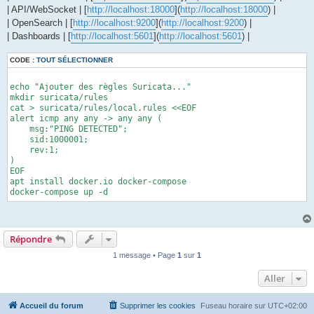
ok()   { echo -e "${GREEN}[ OK ]${NC} $*"; }

| API/WebSocket | [
http://localhost:18000
](
http://localhost:18000
) |
warn() { echo -e "${YELLOW}[WARN]${NC} $*"; WARNINGS=$((WARNIN
| OpenSearch | [
http://localhost:9200
](
http://localhost:9200
) |
fail() { echo -e "${RED}[FAIL]${NC} $*"; ERRORS=$((ERRORS+1));
info() { echo -e "${BLUE}[INFO]${NC} $*"; }

| Dashboards | [
http://localhost:5601
](
http://localhost:5601
) |
hr() { echo; echo "===========================================
CODE :
TOUT SÉLECTIONNER
need_cmd() {

    command -v "$1" >/dev/null 2>&1 && ok "Commande disponible
echo "Ajouter des règles Suricata..."

}

mkdir suricata/rules

cat > suricata/rules/local.rules <<EOF

check_port() {

alert icmp any any -> any any (

    local port="$1"

    msg:"PING DETECTED";

    local name="$2"

    sid:1000001;

    if ss -ltnp 2>/dev/null | awk '{print $4}' | grep -Eq "(:|
    rev:1;

        ok "$name écoute sur le port TCP $port"

)

        ss -ltnp 2>/dev/null | grep -E "(:|\.)${port}\s" || tr
EOF

    else

apt install docker.io docker-compose

        fail "$name n'écoute pas sur le port TCP $port"

docker-compose up -d
    fi

}

curl_check() {

Répondre
    local url="$1"

    local name="$2"

1 message • Page
1
sur
1
    local expected_regex="${3:-.*}"

    local tmp

Aller
    tmp="$(mktemp)"

    local code

Accueil du forum
Supprimer les cookies
Fuseau horaire sur
UTC+02:00
    code="$(curl -k -sS --max-time 5 -o "$tmp" -w '%{http_code