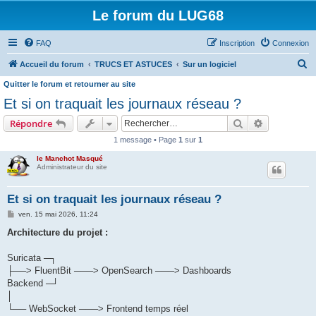
Le forum du LUG68
FAQ
Inscription
Connexion
R
Accueil du forum
TRUCS ET ASTUCES
Sur un logiciel
e
Quitter le forum et retourner au site
c
Et si on traquait les journaux réseau ?
h
Rechercher
Recherche 
Répondre
e
1 message • Page
1
sur
1
r
le Manchot Masqué
c
Administrateur du site
h
Et si on traquait les journaux réseau ?
e
M
ven. 15 mai 2026, 11:24
r
e
s
Architecture du projet :
s
a
g
Suricata ─┐
e
├──> FluentBit ───> OpenSearch ───> Dashboards
Backend ─┘
│
└── WebSocket ───> Frontend temps réel