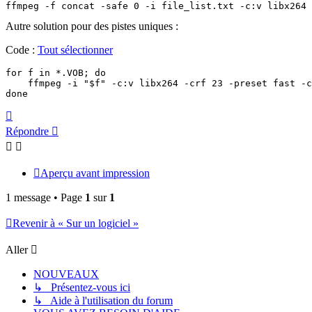
ffmpeg -f concat -safe 0 -i file_list.txt -c:v libx264 
Autre solution pour des pistes uniques :
Code :
Tout sélectionner
for f in *.VOB; do

    ffmpeg -i "$f" -c:v libx264 -crf 23 -preset fast -c
done
Haut
Répondre
Aperçu avant impression
1 message • Page
1
sur
1
Revenir à « Sur un logiciel »
Aller
NOUVEAUX
↳ Présentez-vous ici
↳ Aide à l'utilisation du forum