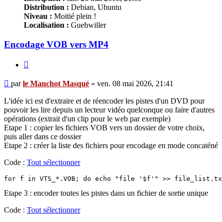
Distribution :
Debian, Ubuntu
Niveau :
Moitié plein !
Localisation :
Guebwiller
Encodage VOB vers MP4
Citer
Message
par
le Manchot Masqué
»
ven. 08 mai 2026, 21:41
L'idée ici est d'extraire et de réencoder les pistes d'un DVD pour
pouvoir les lire depuis un lecteur vidéo quelconque ou faire d'autres
opérations (extrait d'un clip pour le web par exemple)
Etape 1 : copier les fichiers VOB vers un dossier de votre choix,
puis aller dans ce dossier
Etape 2 : créer la liste des fichiers pour encodage en mode concaténé
Code :
Tout sélectionner
for f in VTS_*.VOB; do echo "file '$f'" >> file_list.tx
Etape 3 : encoder toutes les pistes dans un fichier de sortie unique
Code :
Tout sélectionner