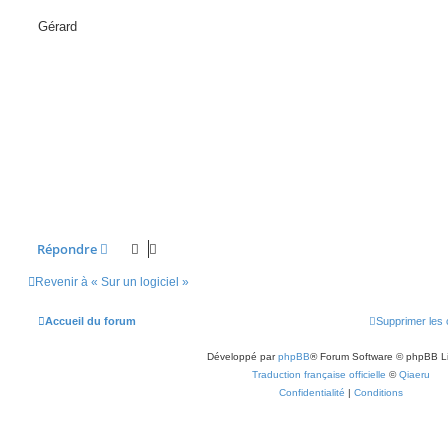
g
e
Gérard
Répondre
Revenir à « Sur un logiciel »
Accueil du forum
Supprimer les 
Développé par
phpBB
® Forum Software © phpBB L
Traduction française officielle
©
Qiaeru
Confidentialité
|
Conditions