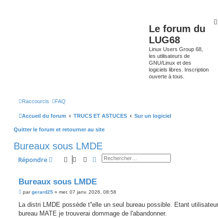
Le forum du
LUG68
Linux Users Group 68,
les utilisateurs de
GNU/Linux et des
logiciels libres. Inscription
ouverte à tous.
Raccourcis
FAQ
Accueil du forum
TRUCS ET ASTUCES
Sur un logiciel
Quitter le forum et retourner au site
Bureaux sous LMDE
Rechercher
Recherche avancée
Répondre
Bureaux sous LMDE
M
par
gerard25
»
mer. 07 janv. 2026, 08:58
e
s
La distri LMDE possède t''elle un seul bureau possible. Etant utilisateu
s
bureau MATE je trouverai dommage de l'abandonner.
a