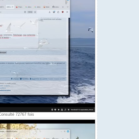
releases/latest/download/yt-dlp -o "$YTDL_PATH"



Consulté 72767 fois