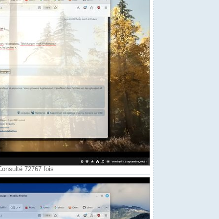
/best"

Consulté 72767 fois
vilspie gère tout)

d -n 1)
