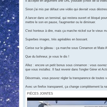
Il accepte en argument une URL youtube (choix de la vidé
      ;;

    *)

      echo "❌ Option inconnue: $1"

Sinon j'ai mis par défaut une vidéo qui devrait vous déstres
      echo "Utilisation : $0 [--url <YouTube_URL
      exit 1

A lancer dans un terminal, qui restera ouvert et bloqué pou
      ;;

mettre le son en pause, l'augmenter ou le diminuer.
  esac

done

C'est honteux à dire, mais ça marche nickel sur le vieux m
### CONFIGURATION ###

URL="${CUSTOM_URL:-https://youtu.be/BHACKCNDMW8?
Superbes images, très agréables en bossant.
SOCKET="/tmp/mpv_socket"

YTDL_PATH="/usr/local/bin/yt-dlp"

MPV_TITLE="wallpaper-mpv"

Cerise sur le gâteau : ça marche sous Cinnamon et Mate A
### 1. Vérifie les dépendances ###

Que du bohneur, je vous le dis !
REQUIRED_CMDS=(mpv socat xdotool wmctrl curl xbin
Allez : encore un petit bonus sous cinnamon : vous ouvrez
for cmd in "${REQUIRED_CMDS[@]}"; do

  if ! command -v "$cmd" &>/dev/null; then

que vous installez. Il faut revenir dans l'ongler Gérer et Ac
    echo "[INFO] Installation de $cmd..."

    sudo apt-get update && sudo apt-get install -
Désormais, vous pouvez régler la transparence de toutes 
  else

    echo "[OK] $cmd est déjà installé."

Avec un firefox transparent, ça change complètement la na
  fi

done

PIÈCES JOINTES
### 2. Vérifie et installe yt-dlp si besoin ###

if [ ! -f "$YTDL_PATH" ]; then

  echo "[INFO] yt-dlp introuvable. Téléchargement