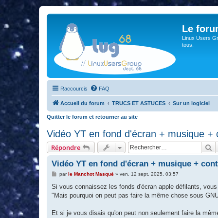
Le for
Linux Users Gro
tous.
Raccourcis
FAQ
Accueil du forum
TRUCS ET ASTUCES
Sur un logiciel
Quitter le forum et retourner au site
Vidéo YT en fond d'écran + musique + 
R
Répondre
Vidéo YT en fond d'écran + musique + cont
M
par
le Manchot Masqué
»
ven. 12 sept. 2025, 03:57
e
s
Si vous connaissez les fonds d'écran apple défilants, vou
s
"Mais pourquoi on peut pas faire la même chose sous GNU
a
g
e
Et si je vous disais qu'on peut non seulement faire la m