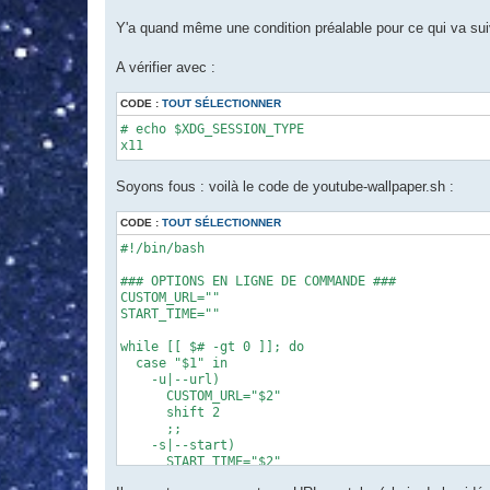
Y'a quand même une condition préalable pour ce qui va suivr
A vérifier avec :
CODE :
TOUT SÉLECTIONNER
# echo $XDG_SESSION_TYPE

x11
Soyons fous : voilà le code de youtube-wallpaper.sh :
CODE :
TOUT SÉLECTIONNER
#!/bin/bash

### OPTIONS EN LIGNE DE COMMANDE ###

CUSTOM_URL=""

START_TIME=""

while [[ $# -gt 0 ]]; do

  case "$1" in

    -u|--url)

      CUSTOM_URL="$2"

      shift 2

      ;;

    -s|--start)

      START_TIME="$2"

      shift 2
