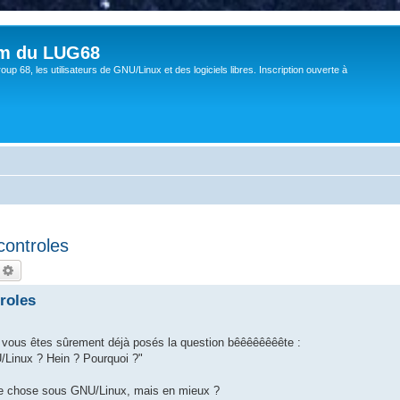
um du LUG68
up 68, les utilisateurs de GNU/Linux et des logiciels libres. Inscription ouverte à
controles
echercher
Recherche avancée
roles
s vous êtes sûrement déjà posés la question bêêêêêêêête :
/Linux ? Hein ? Pourquoi ?"
ême chose sous GNU/Linux, mais en mieux ?