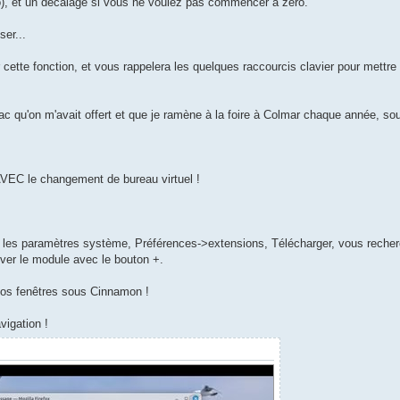
o), et un décalage si vous ne voulez pas commencer à zéro.
ser...
>] [--start <HH:MM:SS>]"

r cette fonction, et vous rappelera les quelques raccourcis clavier pour mettre
ac qu'on m'avait offert et que je ramène à la foire à Colmar chaque année, s
list=RDBHACKCNDMW8}"

VEC le changement de bureau virtuel !
dkeys devilspie)

 les paramètres système, Préférences->extensions, Télécharger, vous recher
tiver le module avec le bouton +.
y "$cmd"

vos fenêtres sous Cinnamon !
vigation !
..."
