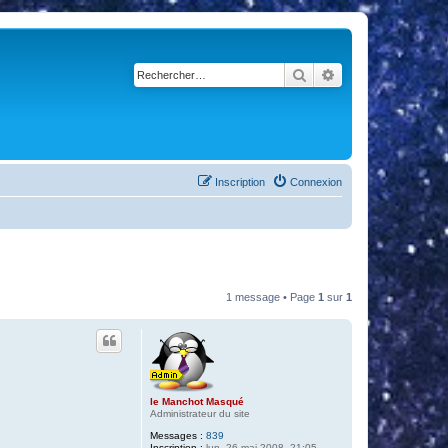
Rechercher
Recherche avancé
Inscription
Connexion
1 message • Page
1
sur
1
le Manchot Masqué
Administrateur du site
Messages :
839
Inscription :
lun. 26 mai 2008, 21:05