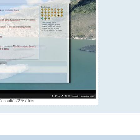
dev/null

er..."

eys.sh

dev/null

Consulté 72767 fois