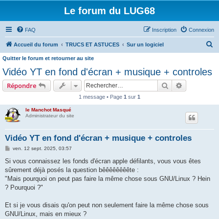
Le forum du LUG68
FAQ
Inscription
Connexion
R
Accueil du forum
TRUCS ET ASTUCES
Sur un logiciel
e
Quitter le forum et retourner au site
c
Vidéo YT en fond d'écran + musique + controles
h
Rechercher
Recherche 
Répondre
e
1 message • Page
1
sur
1
r
le Manchot Masqué
c
Administrateur du site
h
Vidéo YT en fond d'écran + musique + controles
e
M
ven. 12 sept. 2025, 03:57
r
e
s
Si vous connaissez les fonds d'écran apple défilants, vous vous êtes
s
sûrement déjà posés la question bêêêêêêêête :
a
g
"Mais pourquoi on peut pas faire la même chose sous GNU/Linux ? Hein
e
? Pourquoi ?"
Et si je vous disais qu'on peut non seulement faire la même chose sous
GNU/Linux, mais en mieux ?