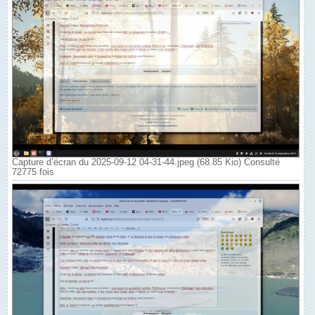
### 5. Mise à jour yt-dlp silencieuse ###

"$YTDL_PATH" --update &>/dev/null &

### 6. Lancer MPV ###

MPV_ARGS=(

  --title="$MPV_TITLE"

  --no-border

  --geometry=100%x100%

  --no-osc

  --loop-playlist

  --no-input-default-bindings

  --ytdl-format="bestvideo[height<=720]+bestaudio/best"

  --input-ipc-server="$SOCKET"

)

Capture d’écran du 2025-09-12 04-31-44.jpeg (68.85 Kio) Consulté
72775 fois
if [[ -n "$START_TIME" ]]; then

  MPV_ARGS+=(--start="$START_TIME")

fi

MPV_ARGS+=("$URL")

mpv "${MPV_ARGS[@]}" &

MPV_PID=$!

sleep 3

# Récupérer l’ID de la fenêtre (optionnel ici, devilspie gère 
WIN_ID=$(xdotool search --name "$MPV_TITLE" | head -n 1)
