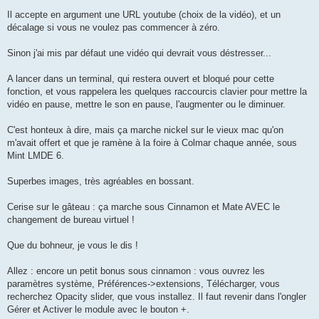
      shift 2

Il accepte en argument une URL youtube (choix de la vidéo), et un
      ;;

    *)

décalage si vous ne voulez pas commencer à zéro.
      echo "❌ Option inconnue: $1"

      echo "Utilisation : $0 [--url <YouTube_URL>] [--start <H
Sinon j'ai mis par défaut une vidéo qui devrait vous déstresser...
      exit 1

      ;;

A lancer dans un terminal, qui restera ouvert et bloqué pour cette
  esac

done

fonction, et vous rappelera les quelques raccourcis clavier pour mettre la
vidéo en pause, mettre le son en pause, l'augmenter ou le diminuer.
### CONFIGURATION ###

URL="${CUSTOM_URL:-https://youtu.be/BHACKCNDMW8?list=RDBHACKCN
C'est honteux à dire, mais ça marche nickel sur le vieux mac qu'on
SOCKET="/tmp/mpv_socket"

m'avait offert et que je ramène à la foire à Colmar chaque année, sous
YTDL_PATH="/usr/local/bin/yt-dlp"

MPV_TITLE="wallpaper-mpv"

Mint LMDE 6.
### 1. Vérifie les dépendances ###

Superbes images, très agréables en bossant.
REQUIRED_CMDS=(mpv socat xdotool wmctrl curl xbindkeys devilsp
Cerise sur le gâteau : ça marche sous Cinnamon et Mate AVEC le
for cmd in "${REQUIRED_CMDS[@]}"; do

  if ! command -v "$cmd" &>/dev/null; then

changement de bureau virtuel !
    echo "[INFO] Installation de $cmd..."

    sudo apt-get update && sudo apt-get install -y "$cmd"

Que du bohneur, je vous le dis !
  else

    echo "[OK] $cmd est déjà installé."

Allez : encore un petit bonus sous cinnamon : vous ouvrez les
  fi

done

paramètres système, Préférences->extensions, Télécharger, vous
recherchez Opacity slider, que vous installez. Il faut revenir dans l'ongler
### 2. Vérifie et installe yt-dlp si besoin ###

Gérer et Activer le module avec le bouton +.
if [ ! -f "$YTDL_PATH" ]; then
