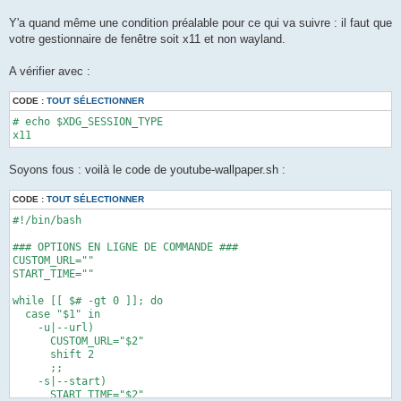
Y'a quand même une condition préalable pour ce qui va suivre : il faut que
votre gestionnaire de fenêtre soit x11 et non wayland.
A vérifier avec :
CODE :
TOUT SÉLECTIONNER
# echo $XDG_SESSION_TYPE

x11
Soyons fous : voilà le code de youtube-wallpaper.sh :
CODE :
TOUT SÉLECTIONNER
#!/bin/bash

### OPTIONS EN LIGNE DE COMMANDE ###

CUSTOM_URL=""

START_TIME=""

while [[ $# -gt 0 ]]; do

  case "$1" in

    -u|--url)

      CUSTOM_URL="$2"

      shift 2

      ;;

    -s|--start)

      START_TIME="$2"
