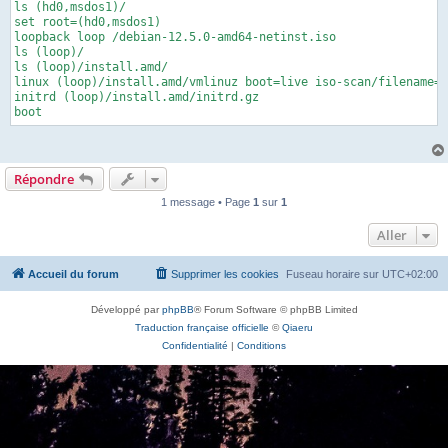
ls (hd0,msdos1)/

set root=(hd0,msdos1)

loopback loop /debian-12.5.0-amd64-netinst.iso

ls (loop)/

ls (loop)/install.amd/

linux (loop)/install.amd/vmlinuz boot=live iso-scan/filename=/
initrd (loop)/install.amd/initrd.gz

boot
Répondre
1 message • Page
1
sur
1
Aller
Accueil du forum
Supprimer les cookies
Fuseau horaire sur
UTC+02:00
Développé par
phpBB
® Forum Software © phpBB Limited
Traduction française officielle
©
Qiaeru
Confidentialité
|
Conditions