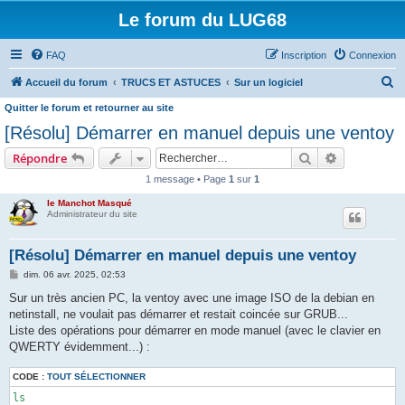
Le forum du LUG68
FAQ
Inscription
Connexion
R
Accueil du forum
TRUCS ET ASTUCES
Sur un logiciel
e
Quitter le forum et retourner au site
c
[Résolu] Démarrer en manuel depuis une ventoy
h
Rechercher
Recherche 
Répondre
e
1 message • Page
1
sur
1
r
le Manchot Masqué
c
Administrateur du site
h
[Résolu] Démarrer en manuel depuis une ventoy
e
M
dim. 06 avr. 2025, 02:53
r
e
s
Sur un très ancien PC, la ventoy avec une image ISO de la debian en
s
netinstall, ne voulait pas démarrer et restait coincée sur GRUB...
a
g
Liste des opérations pour démarrer en mode manuel (avec le clavier en
e
QWERTY évidemment...) :
CODE :
TOUT SÉLECTIONNER
ls
