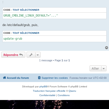
:
CODE :
TOUT SÉLECTIONNER
GRUB_CMDLINE_LINUX_DEFAULT="..."
de /etc/default/grub, puis,
CODE :
TOUT SÉLECTIONNER
update-grub 
Répondre
1 message • Page
1
sur
1
Aller
Accueil du forum
Supprimer les cookies
Fuseau horaire sur
UTC+02:00
Développé par
phpBB
® Forum Software © phpBB Limited
Traduction française officielle
©
Qiaeru
Confidentialité
|
Conditions