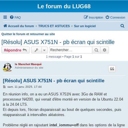
Le forum du LUG68
FAQ
Inscription
Connexion
R
Accueil du forum
TRUCS ET ASTUCES
Sur un logiciel
e
Quitter le forum et retourner au site
c
[Résolu] ASUS X751N - pb écran qui scintille
h
Rechercher
Recherche 
Répondre
e
1 message • Page
1
sur
1
r
le Manchot Masqué
c
Administrateur du site
h
[Résolu] ASUS X751N - pb écran qui scintille
e
M
sam. 11 janv. 2025, 17:44
r
e
s
En réunion info, on a eu un ASUS X751N avec 3Go de RAM et
s
processeur N4200, qui venait d'être monté en version de la Ubuntu 22.04
a
g
à la 24.04 LTS.
e
Et depuis lors, l'écran disparaissait au bout de quelques secondes, puis
réapparaissait à intervalles aléatoires.
Problème réglé en rajoutant
intel_iommu=off
dans les options de la ligne