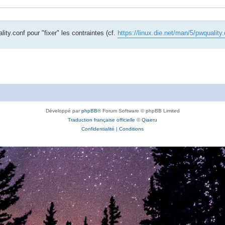
ity.conf pour "fixer" les contraintes (cf.
https://linux.die.net/man/5/pwquality
Développé par
phpBB
® Forum Software © phpBB Limited
Traduction française officielle
©
Qiaeru
Confidentialité
|
Conditions