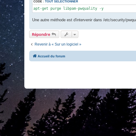
CODE :
TOUT SÉLECTIONNER
apt-get purge libpam-pwquality -y
Une autre méthode est d'intervenir dans /etc/security/pwqual
Répondre
Revenir à « Sur un logiciel »
Accueil du forum