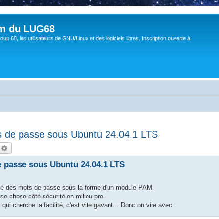
um du LUG68
up 68, les utilisateurs de GNU/Linux et des logiciels libres. Inscription ouverte à
ts de passe sous Ubuntu 24.04.1 LTS
echercher
Recherche avancée
e passe sous Ubuntu 24.04.1 LTS
té des mots de passe sous la forme d'un module PAM.
e chose côté sécurité en milieu pro.
ui cherche la facilité, c'est vite gavant... Donc on vire avec :