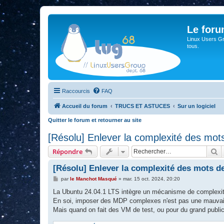
Le for
Linux Users Gro
tous.
Raccourcis
FAQ
Accueil du forum
TRUCS ET ASTUCES
Sur un logiciel
Quitter le forum et retourner au site
[Résolu] Enlever la complexité des mo
R
Répondre
[Résolu] Enlever la complexité des mots d
M
par
le Manchot Masqué
»
mar. 15 oct. 2024, 20:20
e
s
La Ubuntu 24.04.1 LTS intègre un mécanisme de complexi
s
En soi, imposer des MDP complexes n'est pas une mauvais
a
g
Mais quand on fait des VM de test, ou pour du grand public q
e