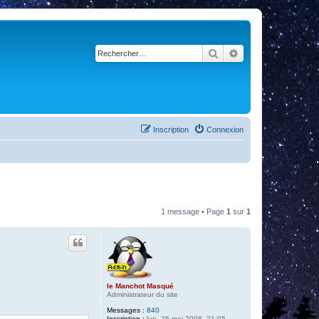
Rechercher
Recherche avancé
Inscription
Connexion
1 message • Page
1
sur
1
le Manchot Masqué
Administrateur du site
Messages :
840
Inscription :
lun. 26 mai 2008, 21:05