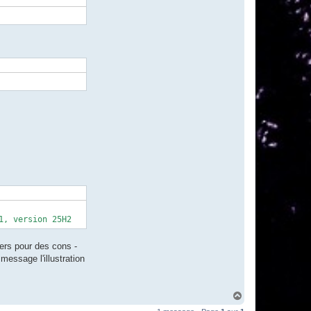
1, version 25H2
ers pour des cons -
essage l'illustration
H
a