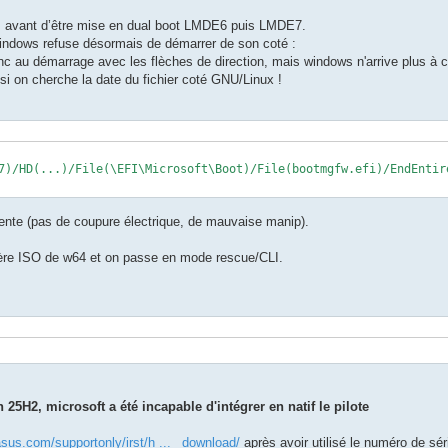
, avant d’être mise en dual boot LMDE6 puis LMDE7.
 windows refuse désormais de démarrer de son coté :
c au démarrage avec les flèches de direction, mais windows n'arrive plus à 
 si on cherche la date du fichier coté GNU/Linux !
7)/HD(...)/File(\EFI\Microsoft\Boot)/File(bootmgfw.efi)/EndEntire
ente (pas de coupure électrique, de mauvaise manip).
ère ISO de w64 et on passe en mode rescue/CLI.
H2, microsoft a été incapable d'intégrer en natif le pilote
sus.com/supportonly/irst/h ... _download/
après avoir utilisé le numéro de sér