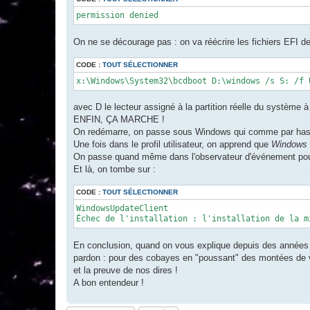
permission denied
On ne se décourage pas : on va réécrire les fichiers EFI d
CODE :
TOUT SÉLECTIONNER
x:\Windows\System32\bcdboot D:\windows /s S: /f 
avec D le lecteur assigné à la partition réelle du système à r
ENFIN, ÇA MARCHE !
On redémarre, on passe sous Windows qui comme par hasard
Une fois dans le profil utilisateur, on apprend que
Windows a
On passe quand même dans l'observateur d'événement pour
Et là, on tombe sur :
CODE :
TOUT SÉLECTIONNER
WindowsUpdateClient

Échec de l'installation : l'installation de la m
En conclusion, quand on vous explique depuis des années q
pardon : pour des cobayes en "poussant" des montées de ve
et la preuve de nos dires !
A bon entendeur !