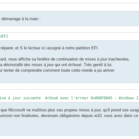
e démarrage à la main :
UEFI
éparer, et S le lecteur ici assigné à notre partition EFI.
, nous affiche sa fenêtre de continuation de mises à jour inachevées.
 désinstallé des mises à jour qui ont échoué
. Très gentil à lui.
 tenter de comprendre comment toute cette merde a pu arriver.
ise à jour suivante  échoué avec l'erreur 0x800F0845 : Windows 1
ue Microsoft ne maîtrise plus ses propres mises à jour, qu'il prend ses usag
rsion non finalisées, devenues obligatoires depuis w10, vous avez dans ce m