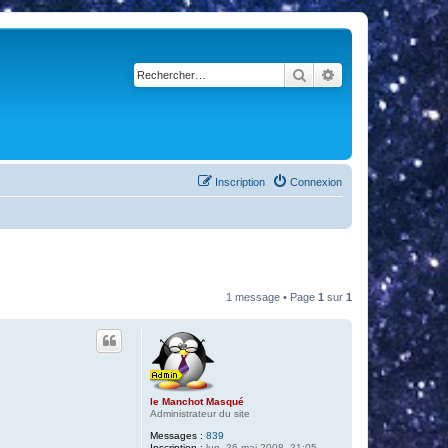
Rechercher
Recherche avancé
Inscription
Connexion
1 message • Page
1
sur
1
le Manchot Masqué
Administrateur du site
Messages :
839
Inscription :
lun. 26 mai 2008, 21:05