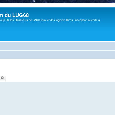
um du LUG68
up 68, les utilisateurs de GNU/Linux et des logiciels libres. Inscription ouverte à
echercher
Recherche avancée