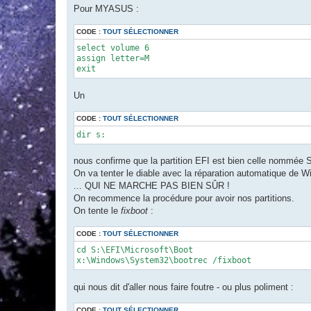
Pour MYASUS :
CODE :
TOUT SÉLECTIONNER
select volume 6

assign letter=M

exit
Un
CODE :
TOUT SÉLECTIONNER
dir s:
nous confirme que la partition EFI est bien celle nommé
On va tenter le diable avec la réparation automatique de W
... QUI NE MARCHE PAS BIEN SÛR !
On recommence la procédure pour avoir nos partitions.
On tente le
fixboot
:
CODE :
TOUT SÉLECTIONNER
cd S:\EFI\Microsoft\Boot

x:\Windows\System32\bootrec /fixboot
qui nous dit d'aller nous faire foutre - ou plus poliment :
CODE :
TOUT SÉLECTIONNER