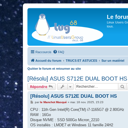
Le for
Linux Users Gro
tous.
Raccourcis
FAQ
Accueil du forum
TRUCS ET ASTUCES
Sur un matériel
Quitter le forum et retourner au site
[Résolu] ASUS S712E DUAL BOOT HS
R
Répondre
[Résolu] ASUS S712E DUAL BOOT HS
M
par
le Manchot Masqué
»
mar. 18 nov. 2025, 15:23
e
s
CPU : 11th Gen Intel(R) Core(TM) i7-1165G7 @ 2.80GHz
s
RAM : 16Go
a
g
Disque NVME : SSD 500Go Micron_2210
e
OS installés : LMDE7 et Windows 11 famille 24H2