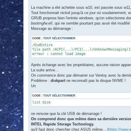
La machine a été achetée sous w10, est passée sous w11
Tout fonctionnait nickel jusqu'à ce jour où soudainement,
GRUB propose bien l'entrée windows, qu'on sélectionne don
bootmgfw.efi
, qui ne semble pourtant pas avoir été modifié
Message au démarrage :
CODE :
TOUT SÉLECTIONNER
/EndEntire

file path /ACPI(...)/PCI(...)/UnknownMessaging(1
erreur : cannot load image
Après échange avec les propriétaires, aucune raison appar
La suite arrive...
On commence donc par démarrer sur Ventoy avec la derni
Problème :
diskpart
ne reconnaît pas le disque NVME !
Un
CODE :
TOUT SÉLECTIONNER
list disk
ne renvoie que la clé USB de démarrage !
On comprend donc que même dans sa dernière version 25
INTEL Rapide Storage Technology.
qu'il faut donc chercher chez ASUS même... (
https://www.a