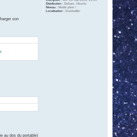
Distribution :
Debian, Ubuntu
Niveau :
Moitié plein !
Localisation :
Guebwiller
charger son


ie au dos du portable)