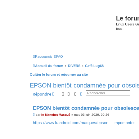
Le for
Linux Users Gro
tous.
Raccourcis
FAQ
Accueil du forum
DIVERS
Café Lug68
Quitter le forum et retourner au site
EPSON bientôt condamnée pour obsol
Rechercher
Recherche avancée
Répondre
EPSON bientôt condamnée pour obsolesc
M
par
le Manchot Masqué
»
mer. 03 juin 2026, 00:26
e
s
https://www.frandroid.com/marques/epson ... mprimantes
s
a
g
e