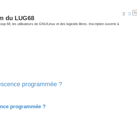
Reche
Rec
um du LUG68
up 68, les utilisateurs de GNU/Linux et des logiciels libres. Inscription ouverte à
escence programmée ?
ence programmée ?