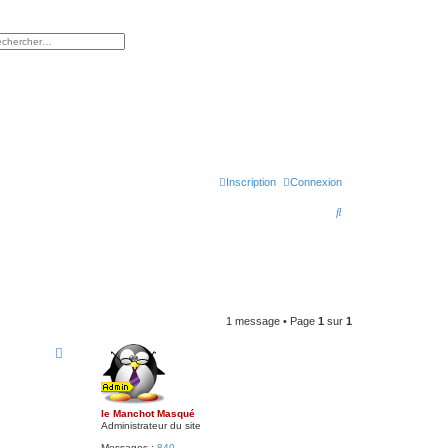
rcher
herche avancée
Inscription
Connexion
R
e
c
h
e
1 message • Page
1
sur
1
r
c
h
e
le Manchot Masqué
Administrateur du site
r
Messages :
840