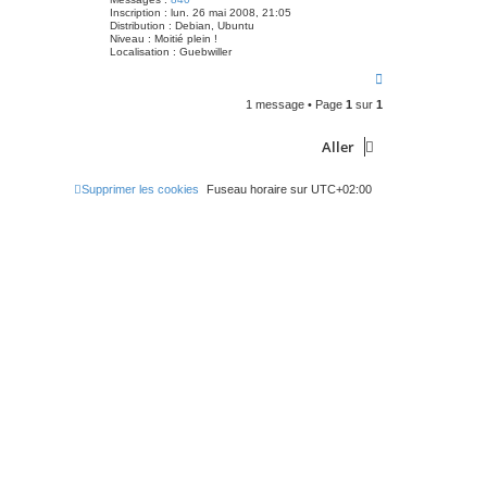
Inscription :
lun. 26 mai 2008, 21:05
Distribution :
Debian, Ubuntu
Niveau :
Moitié plein !
Localisation :
Guebwiller
H
a
1 message • Page
1
sur
1
u
t
Aller
Supprimer les cookies
Fuseau horaire sur
UTC+02:00