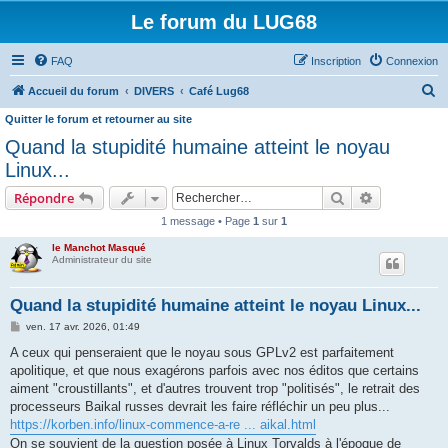
Le forum du LUG68
FAQ
Inscription
Connexion
R
Accueil du forum
DIVERS
Café Lug68
e
Quitter le forum et retourner au site
c
Quand la stupidité humaine atteint le noyau
h
Linux...
e
Rechercher
Recherche 
Répondre
r
1 message • Page
1
sur
1
c
le Manchot Masqué
h
Administrateur du site
e
Quand la stupidité humaine atteint le noyau Linux...
r
M
ven. 17 avr. 2026, 01:49
e
s
A ceux qui penseraient que le noyau sous GPLv2 est parfaitement
s
apolitique, et que nous exagérons parfois avec nos éditos que certains
a
g
aiment "croustillants", et d'autres trouvent trop "politisés", le retrait des
e
processeurs Baikal russes devrait les faire réfléchir un peu plus...
https://korben.info/linux-commence-a-re ... aikal.html
On se souvient de la question posée à Linux Torvalds à l'époque de