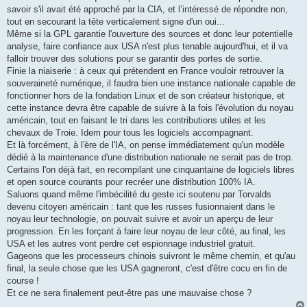
savoir s'il avait été approché par la CIA, et l’intéressé de répondre non,
tout en secourant la tête verticalement signe d'un oui...
Même si la GPL garantie l'ouverture des sources et donc leur potentielle
analyse, faire confiance aux USA n'est plus tenable aujourd'hui, et il va
falloir trouver des solutions pour se garantir des portes de sortie.
Finie la niaiserie : à ceux qui prétendent en France vouloir retrouver la
souveraineté numérique, il faudra bien une instance nationale capable de
fonctionner hors de la fondation Linux et de son créateur historique, et
cette instance devra être capable de suivre à la fois l'évolution du noyau
américain, tout en faisant le tri dans les contributions utiles et les
chevaux de Troie. Idem pour tous les logiciels accompagnant.
Et là forcément, à l'ère de l'IA, on pense immédiatement qu'un modèle
dédié à la maintenance d'une distribution nationale ne serait pas de trop.
Certains l'on déjà fait, en recompilant une cinquantaine de logiciels libres
et open source courants pour recréer une distribution 100% IA.
Saluons quand même l'imbécilité du geste ici soutenu par Torvalds
devenu citoyen américain : tant que les russes fusionnaient dans le
noyau leur technologie, on pouvait suivre et avoir un aperçu de leur
progression. En les forçant à faire leur noyau de leur côté, au final, les
USA et les autres vont perdre cet espionnage industriel gratuit.
Gageons que les processeurs chinois suivront le même chemin, et qu'au
final, la seule chose que les USA gagneront, c'est d'être cocu en fin de
course !
Et ce ne sera finalement peut-être pas une mauvaise chose ?