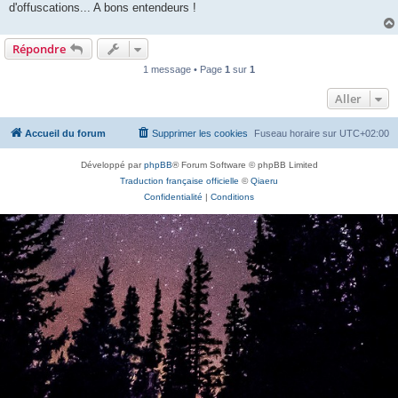
d'offuscations... A bons entendeurs !
Répondre
1 message • Page
1
sur
1
Aller
Accueil du forum
Supprimer les cookies
Fuseau horaire sur
UTC+02:00
Développé par
phpBB
® Forum Software © phpBB Limited
Traduction française officielle
©
Qiaeru
Confidentialité
|
Conditions