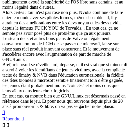
publiquement avoué la supériorité de l'OS libre sans certains, et au
moins l'égalité dans d'autres...
Alors certes : tout n'est pas rose non plus. Nvidia continue de faire
chier le monde avec ses pilotes fermés, même si semble t'il, il y
aurait eu des améliorations entre les devs noyau et les devs nvidia
depuis le fameux FUCK YOU de Torvalds... En tout cas, ça ne
semble pas avoir posé plus de problème que ça aux joueurs.
Le steam deck et autres bons plans de Valve ont également
convaincu nombre de PGM de se passer de microsoft, laissé sur
place sans réel produit innovant concurrent. Et le mouvement de
s'accélérer encore avec l'augmentation de part de marché de
GNU/Linux !
Bref, microsoft se réveille tard, dépassé, et il est vrai que si minecraft
a servi à voler les identifiants de jeunes victimes, avec la complicité
tacite de flmaby & NVB dans l'éducation euronazionale, la fidélité
des têtes blondes à microsoft semble finalement loin d'être gagnée,
les jeunes étant globalement moins "coincés" et moins cons que
leurs aïeux dans leurs choix logiciels.
En tout cas, ça montre bien que GNU/Linux est désormais passé en
référence dans le jeu. Et pour nous qui œuvrons depuis plus de 20
ans à promouvoir l'OS libre, on va pas se gâcher notre plaisir...
Haut
Répondre