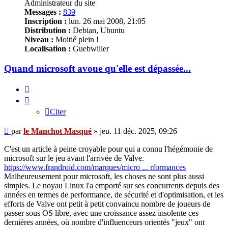
Administrateur du site
Messages :
839
Inscription :
lun. 26 mai 2008, 21:05
Distribution :
Debian, Ubuntu
Niveau :
Moitié plein !
Localisation :
Guebwiller
Quand microsoft avoue qu'elle est dépassée...
Citer
Citer
Message
par
le Manchot Masqué
»
jeu. 11 déc. 2025, 09:26
C'est un article à peine croyable pour qui a connu l'hégémonie de
microsoft sur le jeu avant l'arrivée de Valve.
https://www.frandroid.com/marques/micro ... rformances
Malheureusement pour microsoft, les choses ne sont plus aussi
simples. Le noyau Linux l'a emporté sur ses concurrents depuis des
années en termes de performance, de sécurité et d'optimisation, et les
efforts de Valve ont petit à petit convaincu nombre de joueurs de
passer sous OS libre, avec une croissance assez insolente ces
dernières années, où nombre d'influenceurs orientés "jeux" ont