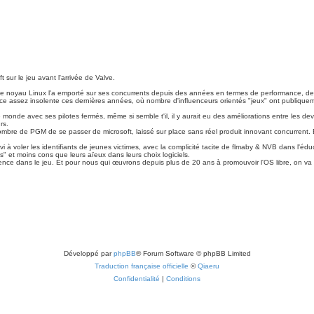
 sur le jeu avant l'arrivée de Valve.
 noyau Linux l'a emporté sur ses concurrents depuis des années en termes de performance, de sécur
assez insolente ces dernières années, où nombre d'influenceurs orientés "jeux" ont publiquement
r le monde avec ses pilotes fermés, même si semble t'il, il y aurait eu des améliorations entre le
rs.
bre de PGM de se passer de microsoft, laissé sur place sans réel produit innovant concurrent. 
servi à voler les identifiants de jeunes victimes, avec la complicité tacite de flmaby & NVB dans l'é
" et moins cons que leurs aïeux dans leurs choix logiciels.
ce dans le jeu. Et pour nous qui œuvrons depuis plus de 20 ans à promouvoir l'OS libre, on va pa
Développé par
phpBB
® Forum Software © phpBB Limited
Traduction française officielle
©
Qiaeru
Confidentialité
|
Conditions