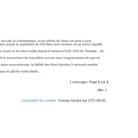
ité et d'optimisation, et les efforts de Valve ont petit à petit
 avoué la supériorité de l'OS libre sans certains, et au moins l'égalité
s devs noyau et les devs nvidia depuis le fameux FUCK YOU de Torvalds... En
Et le mouvement de s'accélérer encore avec l'augmentation de part de
ducation euronazionale, la fidélité des têtes blondes à microsoft semble
s se gâcher notre plaisir...
1 message • Page
1
sur
1
Aller
Supprimer les cookies
Fuseau horaire sur
UTC+02:00