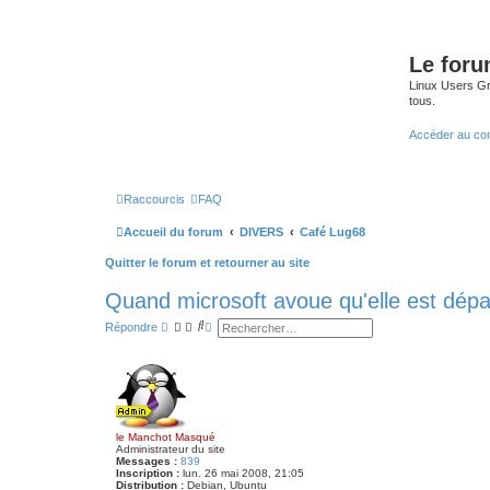
Le for
Linux Users Gro
tous.
Accéder au co
Raccourcis
FAQ
Accueil du forum
DIVERS
Café Lug68
Quitter le forum et retourner au site
Quand microsoft avoue qu'elle est dépa
R
R
Répondre
e
e
c
c
h
h
e
e
r
r
c
c
h
h
e
e
le Manchot Masqué
r
a
Administrateur du site
v
Messages :
839
a
Inscription :
lun. 26 mai 2008, 21:05
n
Distribution :
Debian, Ubuntu