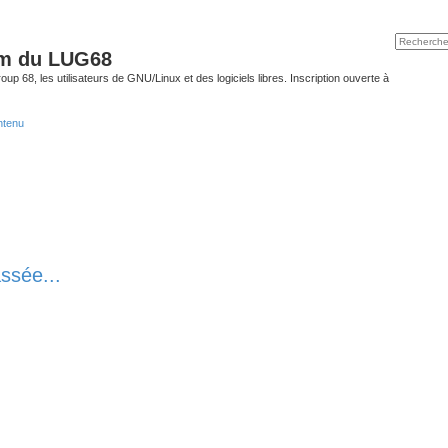
um du LUG68
up 68, les utilisateurs de GNU/Linux et des logiciels libres. Inscription ouverte à
ntenu
ssée...