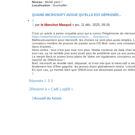
c
Niveau :
Moitié plein !
é
Localisation :
Guebwiller
e
QUAND MICROSOFT AVOUE QU'ELLE EST DÉPASSÉE...
C
i
M
par
le Manchot Masqué
»
jeu. 11 déc. 2025, 09:26
t
e
e
s
r
C'est un article à peine croyable pour qui a connu l'hégémonie de microsoft
https://www.frandroid.com/marques/micro ... rformances
s
Malheureusement pour microsoft, les choses ne sont plus aussi simples. Le
a
convaincu nombre de joueurs de passer sous OS libre, avec une croissance 
g
dans d'autres...
e
Alors certes : tout n'est pas rose non plus. Nvidia continue de faire chie
tout cas, ça ne semble pas avoir posé plus de problème que ça aux joueu
Le steam deck et autres bons plans de Valve ont également convaincu nom
marché de GNU/Linux !
Bref, microsoft se réveille tard, dépassé, et il est vrai que si minecraft a 
finalement loin d'être gagnée, les jeunes étant globalement moins "coincés
En tout cas, ça montre bien que GNU/Linux est désormais passé en référen
H
a
u
Répondre
t
Revenir à « Café Lug68 »
Accueil du forum