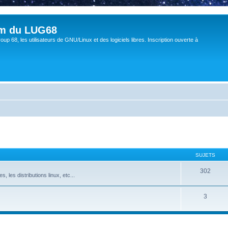
um du LUG68
up 68, les utilisateurs de GNU/Linux et des logiciels libres. Inscription ouverte à
SUJETS
302
s, les distributions linux, etc...
3