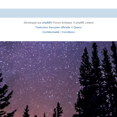
Développé par
phpBB
® Forum Software © phpBB Limited
Traduction française officielle
©
Qiaeru
Confidentialité
|
Conditions