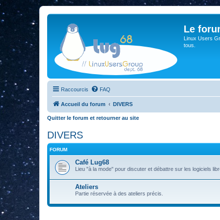
Le for
Linux Users Gro
tous.
Raccourcis
FAQ
Accueil du forum
DIVERS
Quitter le forum et retourner au site
DIVERS
FORUM
Café Lug68
Lieu "à la mode" pour discuter et débattre sur les logiciels libre
Ateliers
Partie réservée à des ateliers précis.