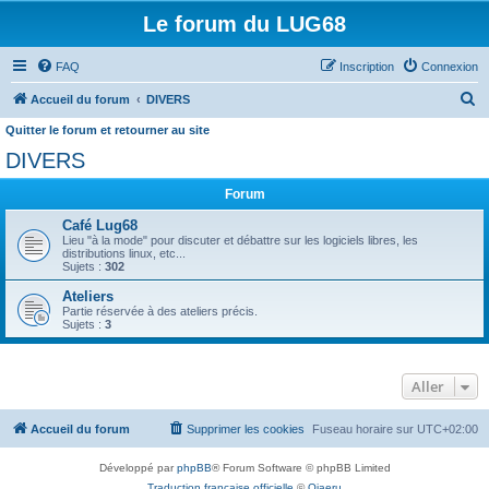
Le forum du LUG68
FAQ
Inscription
Connexion
R
Accueil du forum
DIVERS
e
Quitter le forum et retourner au site
c
DIVERS
h
Forum
e
Café Lug68
r
Lieu "à la mode" pour discuter et débattre sur les logiciels libres, les
distributions linux, etc...
c
Sujets :
302
h
Ateliers
e
Partie réservée à des ateliers précis.
Sujets :
3
r
Aller
Accueil du forum
Supprimer les cookies
Fuseau horaire sur
UTC+02:00
Développé par
phpBB
® Forum Software © phpBB Limited
Traduction française officielle
©
Qiaeru