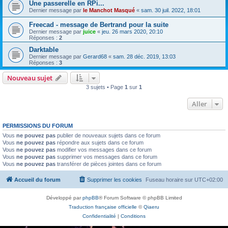
Une passerelle en RPi...
Dernier message par
le Manchot Masqué
«
sam. 30 juil. 2022, 18:01
Freecad - message de Bertrand pour la suite
Dernier message par
juice
«
jeu. 26 mars 2020, 20:10
Réponses :
2
Darktable
Dernier message par
Gerard68
«
sam. 28 déc. 2019, 13:03
Réponses :
3
Nouveau sujet
3 sujets • Page
1
sur
1
Aller
PERMISSIONS DU FORUM
Vous
ne pouvez pas
publier de nouveaux sujets dans ce forum
Vous
ne pouvez pas
répondre aux sujets dans ce forum
Vous
ne pouvez pas
modifier vos messages dans ce forum
Vous
ne pouvez pas
supprimer vos messages dans ce forum
Vous
ne pouvez pas
transférer de pièces jointes dans ce forum
Accueil du forum
Supprimer les cookies
Fuseau horaire sur
UTC+02:00
Développé par
phpBB
® Forum Software © phpBB Limited
Traduction française officielle
©
Qiaeru
Confidentialité
|
Conditions