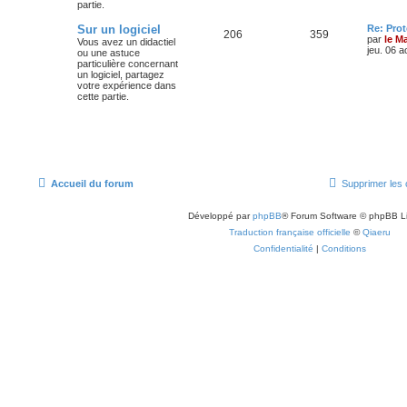
partie.
Sur un logiciel
Re: Pro
206
359
par
le M
Vous avez un didactiel
jeu. 06 a
ou une astuce
particulière concernant
un logiciel, partagez
votre expérience dans
cette partie.
Accueil du forum
Supprimer les 
Développé par
phpBB
® Forum Software © phpBB L
Traduction française officielle
©
Qiaeru
Confidentialité
|
Conditions