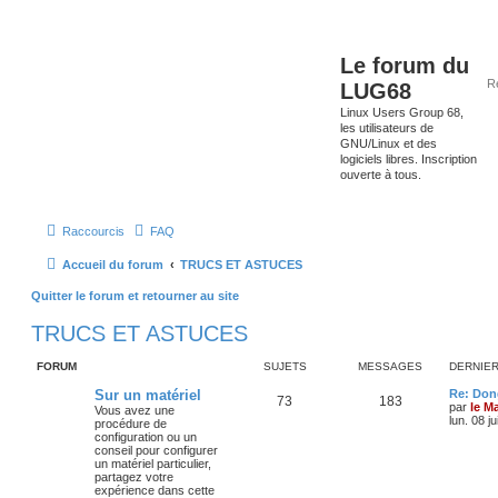
Le forum du
LUG68
Linux Users Group 68,
les utilisateurs de
GNU/Linux et des
logiciels libres. Inscription
ouverte à tous.
Raccourcis
FAQ
Accueil du forum
TRUCS ET ASTUCES
Quitter le forum et retourner au site
TRUCS ET ASTUCES
FORUM
SUJETS
MESSAGES
DERNIE
Sur un matériel
Re: Don
73
183
par
le M
Vous avez une
lun. 08 j
procédure de
configuration ou un
conseil pour configurer
un matériel particulier,
partagez votre
expérience dans cette