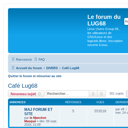
Le forum du
LUG68
Linux Users Group 68,
les utilisateurs de
GNU/Linux et des
logiciels libres. Inscription
ouverte à tous.
Raccourcis
FAQ
Accueil du forum
DIVERS
Café Lug68
Quitter le forum et retourner au site
Café Lug68
Rechercher
Recherche av
Nouveau sujet
301 sujets
ANNONCES
RÉPONSES
VUES
DERNIE
MAJ FORUM ET
par
vfl
5
553518
mer. 24 o
SITE
par
le Manchot
Masqué
»
dim. 09 sept.
2018, 21:09