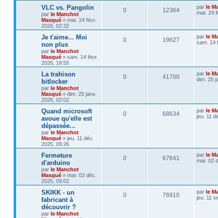
VLC vs. Pangolin
par
le M
0
12364
mar. 24 f
par
le Manchot
Masqué
»
mar. 24 févr.
2026, 02:32
Je t'aime... Moi
par
le M
0
19627
sam. 14 
non plus
par
le Manchot
Masqué
»
sam. 14 févr.
2026, 18:55
La trahison
par
le M
0
41700
dim. 25 j
bitlocker
par
le Manchot
Masqué
»
dim. 25 janv.
2026, 02:02
Quand microsoft
par
le M
0
68634
jeu. 11 d
avoue qu'elle est
dépassée...
par
le Manchot
Masqué
»
jeu. 11 déc.
2025, 09:26
Fermeture
par
le M
0
67641
mar. 02 
d'arduino
par
le Manchot
Masqué
»
mar. 02 déc.
2025, 09:02
SKIKK - un
par
le M
0
76910
jeu. 11 s
fabricant à
découvrir ?
par
le Manchot