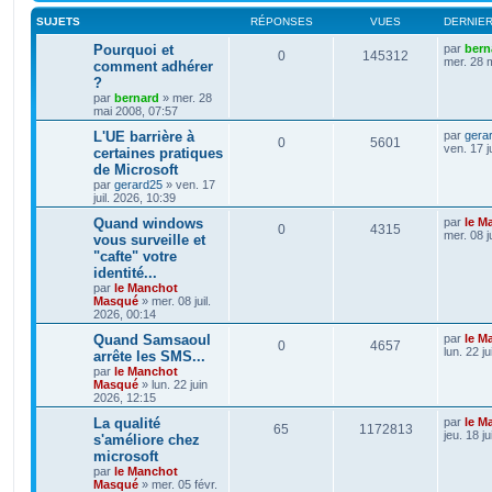
SUJETS
RÉPONSES
VUES
DERNIE
Pourquoi et
par
bern
0
145312
mer. 28 
comment adhérer
?
par
bernard
»
mer. 28
mai 2008, 07:57
L'UE barrière à
par
gera
0
5601
ven. 17 j
certaines pratiques
de Microsoft
par
gerard25
»
ven. 17
juil. 2026, 10:39
Quand windows
par
le M
0
4315
mer. 08 j
vous surveille et
"cafte" votre
identité...
par
le Manchot
Masqué
»
mer. 08 juil.
2026, 00:14
Quand Samsaoul
par
le M
0
4657
lun. 22 j
arrête les SMS...
par
le Manchot
Masqué
»
lun. 22 juin
2026, 12:15
La qualité
par
le M
65
1172813
jeu. 18 j
s'améliore chez
microsoft
par
le Manchot
Masqué
»
mer. 05 févr.