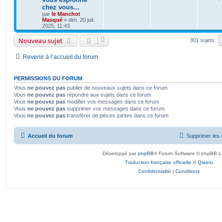
chez vous...
par
le Manchot
Masqué
»
dim. 20 juil.
2025, 11:43
Nouveau sujet
301 sujets
Revenir à l’accueil du forum
PERMISSIONS DU FORUM
Vous
ne pouvez pas
publier de nouveaux sujets dans ce forum
Vous
ne pouvez pas
répondre aux sujets dans ce forum
Vous
ne pouvez pas
modifier vos messages dans ce forum
Vous
ne pouvez pas
supprimer vos messages dans ce forum
Vous
ne pouvez pas
transférer de pièces jointes dans ce forum
Accueil du forum
Supprimer les 
Développé par
phpBB
® Forum Software © phpBB L
Traduction française officielle
©
Qiaeru
Confidentialité
|
Conditions