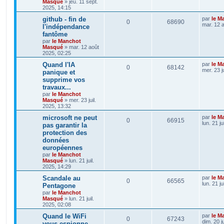
Masqué
»
jeu. 11 sept.
2025, 14:15
github - fin de
par
le M
0
68690
mar. 12 
l'indépendance
fantôme
par
le Manchot
Masqué
»
mar. 12 août
2025, 02:25
Quand l'IA
par
le M
0
68142
mer. 23 j
panique et
supprime vos
travaux...
par
le Manchot
Masqué
»
mer. 23 juil.
2025, 13:32
microsoft ne peut
par
le M
0
66915
lun. 21 ju
pas garantir la
protection des
données
européennes
par
le Manchot
Masqué
»
lun. 21 juil.
2025, 14:29
Scandale au
par
le M
0
66565
lun. 21 ju
Pentagone
par
le Manchot
Masqué
»
lun. 21 juil.
2025, 02:08
Quand le WiFi
par
le M
0
67243
dim. 20 j
vous espionne