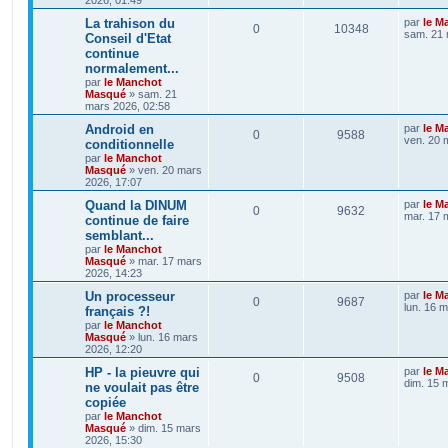
La trahison du
par
le M
0
10348
sam. 21 
Conseil d'Etat
continue
normalement...
par
le Manchot
Masqué
»
sam. 21
mars 2026, 02:58
Android en
par
le M
0
9588
ven. 20 
conditionnelle
par
le Manchot
Masqué
»
ven. 20 mars
2026, 17:07
Quand la DINUM
par
le M
0
9632
mar. 17 
continue de faire
semblant...
par
le Manchot
Masqué
»
mar. 17 mars
2026, 14:23
Un processeur
par
le M
0
9687
lun. 16 
français ?!
par
le Manchot
Masqué
»
lun. 16 mars
2026, 12:20
HP - la pieuvre qui
par
le M
0
9508
dim. 15 
ne voulait pas être
copiée
par
le Manchot
Masqué
»
dim. 15 mars
2026, 15:30