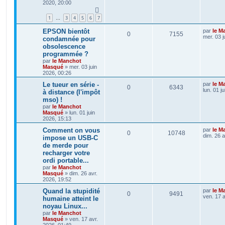
2020, 20:00
1
3
4
5
6
7
…
EPSON bientôt
par
le M
0
7155
mer. 03 j
condamnée pour
obsolescence
programmée ?
par
le Manchot
Masqué
»
mer. 03 juin
2026, 00:26
Le tueur en série -
par
le M
0
6343
lun. 01 j
à distance (l'impôt
mso) !
par
le Manchot
Masqué
»
lun. 01 juin
2026, 15:13
Comment on vous
par
le M
0
10748
dim. 26 a
impose un USB-C
de merde pour
recharger votre
ordi portable...
par
le Manchot
Masqué
»
dim. 26 avr.
2026, 19:52
Quand la stupidité
par
le M
0
9491
ven. 17 a
humaine atteint le
noyau Linux...
par
le Manchot
Masqué
»
ven. 17 avr.
2026, 01:49