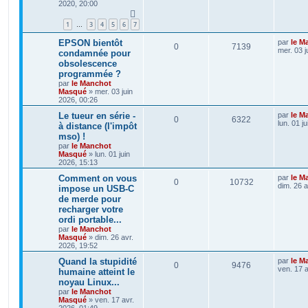
2020, 20:00
1
3
4
5
6
7
…
EPSON bientôt
par
le M
0
7139
mer. 03 j
condamnée pour
obsolescence
programmée ?
par
le Manchot
Masqué
»
mer. 03 juin
2026, 00:26
Le tueur en série -
par
le M
0
6322
lun. 01 j
à distance (l'impôt
mso) !
par
le Manchot
Masqué
»
lun. 01 juin
2026, 15:13
Comment on vous
par
le M
0
10732
dim. 26 a
impose un USB-C
de merde pour
recharger votre
ordi portable...
par
le Manchot
Masqué
»
dim. 26 avr.
2026, 19:52
Quand la stupidité
par
le M
0
9476
ven. 17 a
humaine atteint le
noyau Linux...
par
le Manchot
Masqué
»
ven. 17 avr.
2026, 01:49