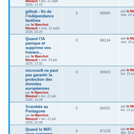
Masqué
»
jeu. 11 sept.
2025, 14:15
github - fin de
par
le M
0
68680
mar. 12 
l'indépendance
fantôme
par
le Manchot
Masqué
»
mar. 12 août
2025, 02:25
Quand l'IA
par
le M
0
68134
mer. 23 j
panique et
supprime vos
travaux...
par
le Manchot
Masqué
»
mer. 23 juil.
2025, 13:32
microsoft ne peut
par
le M
0
66903
lun. 21 ju
pas garantir la
protection des
données
européennes
par
le Manchot
Masqué
»
lun. 21 juil.
2025, 14:29
Scandale au
par
le M
0
66555
lun. 21 ju
Pentagone
par
le Manchot
Masqué
»
lun. 21 juil.
2025, 02:08
Quand le WiFi
par
le M
0
67229
dim. 20 j
vous espionne