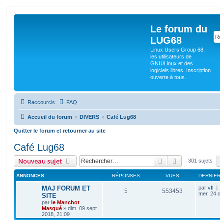
Le forum du
LUG68
Linux Users Group 68,
les utilisateurs de
GNU/Linux et des
logiciels libres. Inscription
ouverte à tous.
Raccourcis
FAQ
Accueil du forum
DIVERS
Café Lug68
Quitter le forum et retourner au site
Café Lug68
Rechercher
Recherche av
Nouveau sujet
301 sujets
ANNONCES
RÉPONSES
VUES
DERNIE
MAJ FORUM ET
par
vfl
5
553453
mer. 24 o
SITE
par
le Manchot
Masqué
»
dim. 09 sept.
2018, 21:09