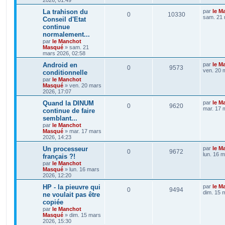
La trahison du
par
le M
0
10330
sam. 21 
Conseil d'Etat
continue
normalement...
par
le Manchot
Masqué
»
sam. 21
mars 2026, 02:58
Android en
par
le M
0
9573
ven. 20 
conditionnelle
par
le Manchot
Masqué
»
ven. 20 mars
2026, 17:07
Quand la DINUM
par
le M
0
9620
mar. 17 
continue de faire
semblant...
par
le Manchot
Masqué
»
mar. 17 mars
2026, 14:23
Un processeur
par
le M
0
9672
lun. 16 
français ?!
par
le Manchot
Masqué
»
lun. 16 mars
2026, 12:20
HP - la pieuvre qui
par
le M
0
9494
dim. 15 
ne voulait pas être
copiée
par
le Manchot
Masqué
»
dim. 15 mars
2026, 15:30