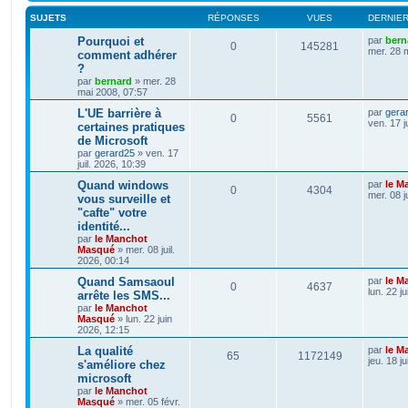
SUJETS
RÉPONSES
VUES
DERNIE
Pourquoi et
par
bern
0
145281
mer. 28 
comment adhérer
?
par
bernard
»
mer. 28
mai 2008, 07:57
L'UE barrière à
par
gera
0
5561
ven. 17 j
certaines pratiques
de Microsoft
par
gerard25
»
ven. 17
juil. 2026, 10:39
Quand windows
par
le M
0
4304
mer. 08 j
vous surveille et
"cafte" votre
identité...
par
le Manchot
Masqué
»
mer. 08 juil.
2026, 00:14
Quand Samsaoul
par
le M
0
4637
lun. 22 j
arrête les SMS...
par
le Manchot
Masqué
»
lun. 22 juin
2026, 12:15
La qualité
par
le M
65
1172149
jeu. 18 j
s'améliore chez
microsoft
par
le Manchot
Masqué
»
mer. 05 févr.