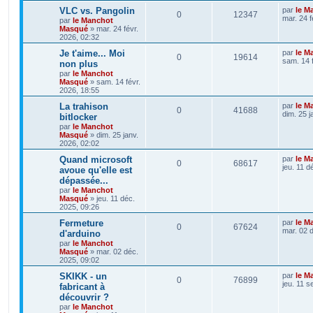
VLC vs. Pangolin
par
le M
0
12347
mar. 24 f
par
le Manchot
Masqué
»
mar. 24 févr.
2026, 02:32
Je t'aime... Moi
par
le M
0
19614
sam. 14 
non plus
par
le Manchot
Masqué
»
sam. 14 févr.
2026, 18:55
La trahison
par
le M
0
41688
dim. 25 j
bitlocker
par
le Manchot
Masqué
»
dim. 25 janv.
2026, 02:02
Quand microsoft
par
le M
0
68617
jeu. 11 d
avoue qu'elle est
dépassée...
par
le Manchot
Masqué
»
jeu. 11 déc.
2025, 09:26
Fermeture
par
le M
0
67624
mar. 02 
d'arduino
par
le Manchot
Masqué
»
mar. 02 déc.
2025, 09:02
SKIKK - un
par
le M
0
76899
jeu. 11 s
fabricant à
découvrir ?
par
le Manchot