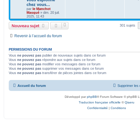
chez vous...
par
le Manchot
Masqué
»
dim. 20 juil.
2025, 11:43
Nouveau sujet
301 sujets
Revenir à l’accueil du forum
PERMISSIONS DU FORUM
Vous
ne pouvez pas
publier de nouveaux sujets dans ce forum
Vous
ne pouvez pas
répondre aux sujets dans ce forum
Vous
ne pouvez pas
modifier vos messages dans ce forum
Vous
ne pouvez pas
supprimer vos messages dans ce forum
Vous
ne pouvez pas
transférer de pièces jointes dans ce forum
Accueil du forum
Supprimer les 
Développé par
phpBB
® Forum Software © phpBB L
Traduction française officielle
©
Qiaeru
Confidentialité
|
Conditions