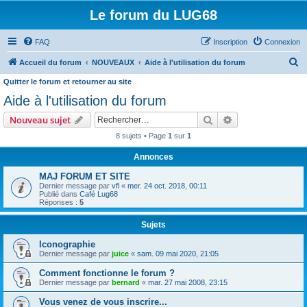
Le forum du LUG68
FAQ
Inscription
Connexion
R
Accueil du forum
NOUVEAUX
Aide à l'utilisation du forum
e
Quitter le forum et retourner au site
c
Aide à l'utilisation du forum
h
Rechercher
Recherche avanc
Nouveau sujet
e
8 sujets • Page
1
sur
1
r
Annonces
c
MAJ FORUM ET SITE
h
Dernier message par
vfl
«
mer. 24 oct. 2018, 00:11
e
Publié dans
Café Lug68
Réponses :
5
r
Sujets
Iconographie
Dernier message par
juice
«
sam. 09 mai 2020, 21:05
Comment fonctionne le forum ?
Dernier message par
bernard
«
mar. 27 mai 2008, 23:15
Vous venez de vous inscrire...