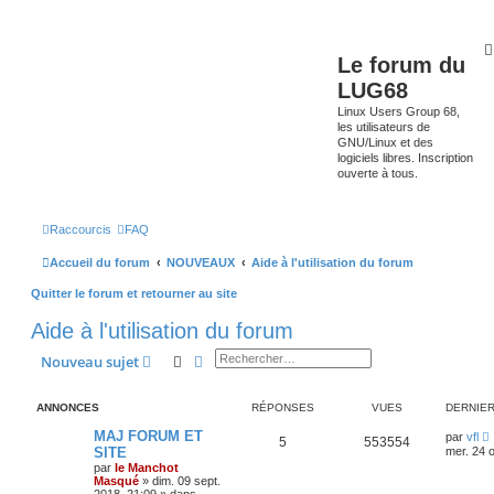
Le forum du
LUG68
Linux Users Group 68,
les utilisateurs de
GNU/Linux et des
logiciels libres. Inscription
ouverte à tous.
Raccourcis
FAQ
Accueil du forum
NOUVEAUX
Aide à l'utilisation du forum
Quitter le forum et retourner au site
Aide à l'utilisation du forum
Rechercher
Recherche avancée
Nouveau sujet
ANNONCES
RÉPONSES
VUES
DERNIE
MAJ FORUM ET
par
vfl
5
553554
SITE
mer. 24 o
par
le Manchot
Masqué
»
dim. 09 sept.