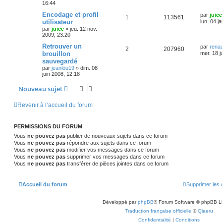
16:44
Encodage et profil
par
juice
1
113561
utilisateur
lun. 04 j
par
juice
»
jeu. 12 nov.
2009, 23:20
Retrouver un
par
rena
2
207960
brouillon
mer. 18 j
sauvegardé
par
jeanlou19
»
dim. 08
juin 2008, 12:18
Nouveau sujet
Revenir à l’accueil du forum
PERMISSIONS DU FORUM
Vous
ne pouvez pas
publier de nouveaux sujets dans ce forum
Vous
ne pouvez pas
répondre aux sujets dans ce forum
Vous
ne pouvez pas
modifier vos messages dans ce forum
Vous
ne pouvez pas
supprimer vos messages dans ce forum
Vous
ne pouvez pas
transférer de pièces jointes dans ce forum
Accueil du forum
Supprimer les 
Développé par
phpBB
® Forum Software © phpBB L
Traduction française officielle
©
Qiaeru
Confidentialité
|
Conditions