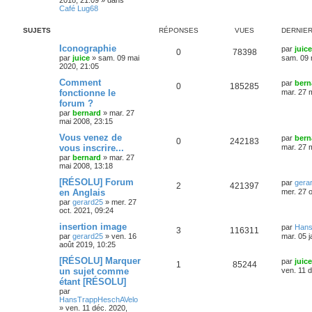
2018, 21:09
» dans
Café Lug68
SUJETS
RÉPONSES
VUES
DERNIE
Iconographie
par
juice
0
78398
par
juice
»
sam. 09 mai
sam. 09 
2020, 21:05
Comment
par
bern
0
185285
fonctionne le
mar. 27 
forum ?
par
bernard
»
mar. 27
mai 2008, 23:15
Vous venez de
par
bern
0
242183
vous inscrire...
mar. 27 
par
bernard
»
mar. 27
mai 2008, 13:18
[RÉSOLU] Forum
par
gera
2
421397
en Anglais
mer. 27 o
par
gerard25
»
mer. 27
oct. 2021, 09:24
insertion image
par
Hans
3
116311
par
gerard25
»
ven. 16
mar. 05 j
août 2019, 10:25
[RÉSOLU] Marquer
par
juice
1
85244
un sujet comme
ven. 11 
étant [RÉSOLU]
par
HansTrappHeschAVelo
»
ven. 11 déc. 2020,