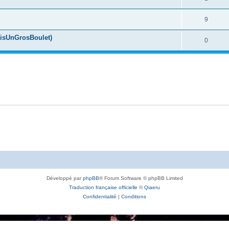
9
uisUnGrosBoulet)
0
Développé par
phpBB
® Forum Software © phpBB Limited
Traduction française officielle
©
Qiaeru
Confidentialité
|
Conditions