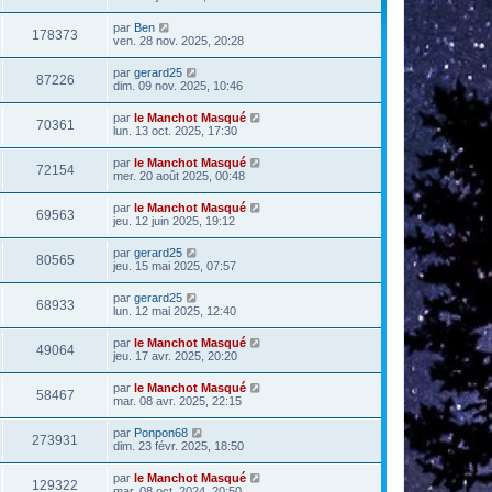
par
Ben
178373
ven. 28 nov. 2025, 20:28
par
gerard25
87226
dim. 09 nov. 2025, 10:46
par
le Manchot Masqué
70361
lun. 13 oct. 2025, 17:30
par
le Manchot Masqué
72154
mer. 20 août 2025, 00:48
par
le Manchot Masqué
69563
jeu. 12 juin 2025, 19:12
par
gerard25
80565
jeu. 15 mai 2025, 07:57
par
gerard25
68933
lun. 12 mai 2025, 12:40
par
le Manchot Masqué
49064
jeu. 17 avr. 2025, 20:20
par
le Manchot Masqué
58467
mar. 08 avr. 2025, 22:15
par
Ponpon68
273931
dim. 23 févr. 2025, 18:50
par
le Manchot Masqué
129322
mar. 08 oct. 2024, 20:50