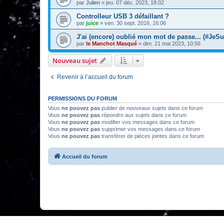
par
Julien
»
jeu. 07 déc. 2023, 18:02
Controlleur USB 3 défaillant ?
par
juice
»
ven. 30 sept. 2016, 16:06
J'ai (encore) oublié mon mot de passe... (#JeS
par
le Manchot Masqué
»
dim. 21 mai 2023, 10:56
Nouveau sujet
Revenir à l’accueil du forum
PERMISSIONS DU FORUM
Vous
ne pouvez pas
publier de nouveaux sujets dans ce forum
Vous
ne pouvez pas
répondre aux sujets dans ce forum
Vous
ne pouvez pas
modifier vos messages dans ce forum
Vous
ne pouvez pas
supprimer vos messages dans ce forum
Vous
ne pouvez pas
transférer de pièces jointes dans ce forum
Accueil du forum