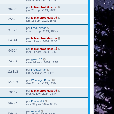
par
le Manchot Masqué
65294
jeu. 26 sept. 2024, 20:30
par
le Manchot Masqué
65673
lun. 16 sept. 2024, 15:03
par
FredColmar
67173
ven. 13 sept. 2024, 18:55
par
le Manchot Masqué
64641
mer. 11 sept. 2024, 21:33
par
le Manchot Masqué
64914
mer. 11 sept. 2024, 16:50
par
gerard25
74894
sam. 07 sept. 2024, 17:57
par
FredColmar
118152
lun. 27 mai 2024, 14:34
par
Wennagel Bruno
123326
dim. 25 févr. 2024, 02:07
par
le Manchot Masqué
79117
mer. 07 févr. 2024, 23:44
par
Ponpon68
96725
mer. 31 janv. 2024, 09:15
par
renaud
84267