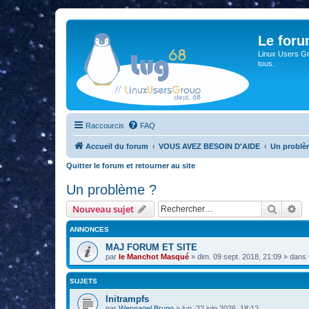
Le for
Linux Users Gro
tous.
Raccourcis
FAQ
Accueil du forum
VOUS AVEZ BESOIN D'AIDE
Un problè
Quitter le forum et retourner au site
Un problème ?
Recher
Re
Nouveau sujet
ANNONCES
MAJ FORUM ET SITE
par
le Manchot Masqué
»
dim. 09 sept. 2018, 21:09
» dans
SUJETS
Initrampfs
par
Wennagel Bruno
»
lun. 22 juin 2026, 18:12