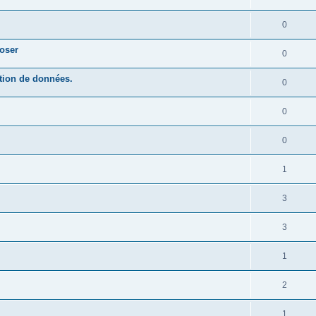
0
poser
0
ation de données.
0
0
0
1
3
3
1
2
1