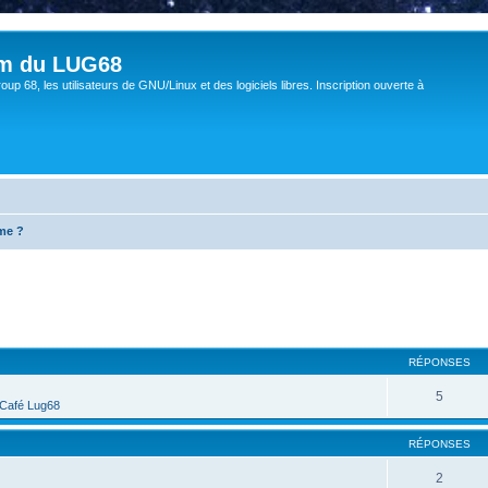
um du LUG68
up 68, les utilisateurs de GNU/Linux et des logiciels libres. Inscription ouverte à
me ?
cher
cherche avancée
RÉPONSES
5
Café Lug68
RÉPONSES
2