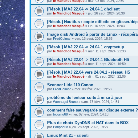
par
le Manchot Masqué
»
mar. 08 oct. 2024, 20:50
[Résolu] MAJ 22.04 -> 24.04.1 dhclient
par
le Manchot Masqué
»
jeu. 26 sept. 2024, 20:30
[Résolu] Nautilus : copie difficile en glisser/dé
par
le Manchot Masqué
»
lun. 16 sept. 2024, 15:03
Image disk Android à partir de Linux - récupér
par
FredColmar
»
ven. 13 sept. 2024, 18:55
[Résolu] MAJ 22.04 -> 24.04.1 cryptsetup
par
le Manchot Masqué
»
mer. 11 sept. 2024, 21:33
[Résolu] MAJ 22.04 -> 24.04.1 Bluetooth HS
par
le Manchot Masqué
»
mer. 11 sept. 2024, 16:50
[Résolu] MAJ 22.04 vers 24.04.1 - réseau HS
par
le Manchot Masqué
»
dim. 01 sept. 2024, 22:06
Scanner Lide 110 Canon
par
FredColmar
»
mer. 08 févr. 2023, 19:58
problème de lenteur suite à mise à jour
par
Wennagel Bruno
»
sam. 17 févr. 2024, 14:51
comment faire sauvegarde sur disque externe ?
par
bigorno68
»
mer. 07 févr. 2024, 14:13
Plus de choix DynDNS et NAT dans la BOX
par
Ponpon68
»
jeu. 28 sept. 2023, 19:27
Linux Mint 21 - ralenti