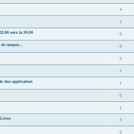
4
2
2.04 vers la 24.04
0
et casque...
0
0
2
te des application
1
0
1
 Linux
3
0