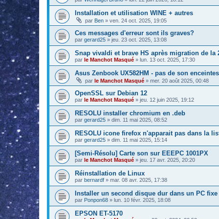
Installation et utilisation WINE + autres
par
Ben
»
ven. 24 oct. 2025, 19:05
Ces messages d'erreur sont ils graves?
par
gerard25
»
jeu. 23 oct. 2025, 13:08
Snap vivaldi et brave HS après migration de la 2
par
le Manchot Masqué
»
lun. 13 oct. 2025, 17:30
Asus Zenbook UX582HM - pas de son enceintes 
par
le Manchot Masqué
»
mer. 20 août 2025, 00:48
OpenSSL sur Debian 12
par
le Manchot Masqué
»
jeu. 12 juin 2025, 19:12
RESOLU installer chromium en .deb
par
gerard25
»
dim. 11 mai 2025, 08:52
RESOLU icone firefox n'apparait pas dans la lis
par
gerard25
»
dim. 11 mai 2025, 15:14
[Semi-Résolu] Carte son sur EEEPC 1001PX
par
le Manchot Masqué
»
jeu. 17 avr. 2025, 20:20
Réinstallation de Linux
par
bernardf
»
mar. 08 avr. 2025, 17:38
Installer un second disque dur dans un PC fixe
par
Ponpon68
»
lun. 10 févr. 2025, 18:08
EPSON ET-5170