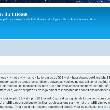
um du LUG68
up 68, les utilisateurs de GNU/Linux et des logiciels libres. Inscription ouverte à
ous », « notre », « nos », « Le forum du LUG68 » et « https://www.lug68.org/phpB
 responsable de toutes les conditions suivantes, veuillez ne pas utiliser et accéd
informer de ces modifications, bien que nous vous conseillons de vérifier régulièr
ffectuées, vous acceptez d’être légalement responsable des conditions modifiées et
 logiciel phpBB » et « phpBB Limited ») qui est un logiciel de forum de discussio
iel phpBB a pour seul but de faciliter les discussions sur internet et phpBB Limit
ptons pas. Pour plus d’informations concernant phpBB, veuillez consulter
le site 