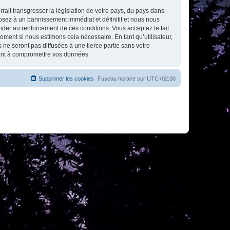
ait transgresser la législation de votre pays, du pays dans
osez à un bannissement immédiat et définitif et nous nous
d’aider au renforcement de ces conditions. Vous acceptez le fait
oment si nous estimons cela nécessaire. En tant qu’utilisateur,
e seront pas diffusées à une tierce partie sans votre
sant à compromettre vos données.
Supprimer les cookies
Fuseau horaire sur
UTC+02:00