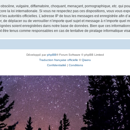
obscène, vulgaire, diffamatoire, choquant, menaçant, pornographique, etc. qui pourr
re la loi internationale. Si vous ne respectez pas ces dispositions, vous vous exp
 et les autorités officielles. L’adresse IP de tous les messages est enregistrée afin 
r, de déplacer ou de verrouiller n’importe quel sujet et message à n’importe quel m
ignées soient enregistrées dans notre base de données. Bien que ces informations n
t être tenus comme responsables en cas de tentative de piratage informatique vi
Développé par
phpBB
® Forum Software © phpBB Limited
Traduction française officielle
©
Qiaeru
Confidentialité
|
Conditions