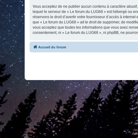
Vous acceptez de ne publier aucun contenu à caractère abusif, 
lequel le serveur de « Le forum du LUG68 » est hébergé ou enco
réservons le droit d’avertir votre fournisseur d’accès à internet
que « Le forum du LUG68 » ait le droit de supprimer, de modifie
vous acceptez que toutes les informations que vous avez rense
consentement, ni « Le forum du LUG68 », ni phpBB, ne pourron
Accueil du forum