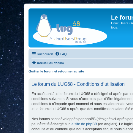
Le for
Linux Users Gro
tous.
Raccourcis
FAQ
Accueil du forum
Quitter le forum et retourner au site
Le forum du LUG68 - Conditions d’utilisation
En accédant à « Le forum du LUG68 » (désigné ci-après par « n
conditions suivantes. Si vous n’acceptez pas d’être légalement
conditions à n’importe quel moment et nous essaierons de vous 
« Le forum du LUG68 » après que des modifications aient été e
Nos forums sont développés par phpBB (désignés ci-après par «
peut être téléchargé sur
le site de phpBB
(en anglais). Le logic
conduite et du contenu que nous acceptons et que nous n’acce