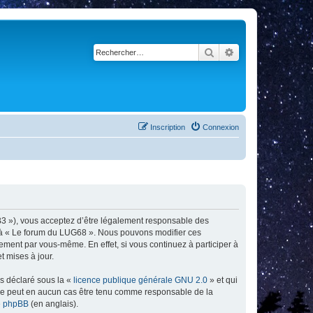
Rechercher
Recherche avancé
Inscription
Connexion
B3 »), vous acceptez d’être légalement responsable des
er à « Le forum du LUG68 ». Nous pouvons modifier ces
ement par vous-même. En effet, si vous continuez à participer à
 mises à jour.
ns déclaré sous la «
licence publique générale GNU 2.0
» et qui
ed ne peut en aucun cas être tenu comme responsable de la
de phpBB
(en anglais).