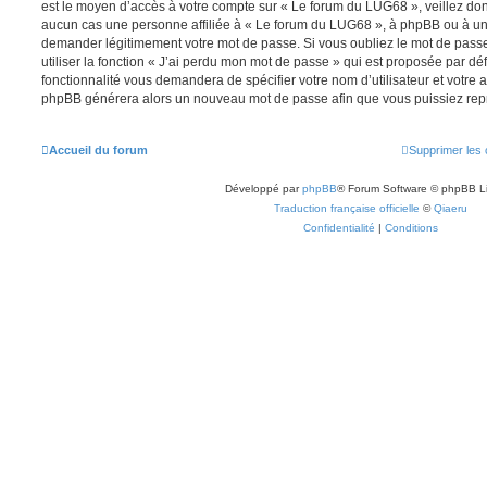
est le moyen d’accès à votre compte sur « Le forum du LUG68 », veillez do
aucun cas une personne affiliée à « Le forum du LUG68 », à phpBB ou à un s
demander légitimement votre mot de passe. Si vous oubliez le mot de pass
utiliser la fonction « J’ai perdu mon mot de passe » qui est proposée par déf
fonctionnalité vous demandera de spécifier votre nom d’utilisateur et votre ad
phpBB générera alors un nouveau mot de passe afin que vous puissiez repr
Accueil du forum
Supprimer les 
Développé par
phpBB
® Forum Software © phpBB L
Traduction française officielle
©
Qiaeru
Confidentialité
|
Conditions