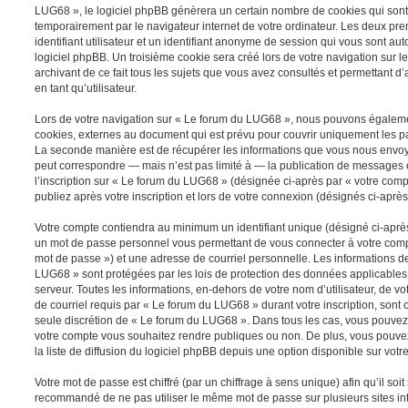
LUG68 », le logiciel phpBB génèrera un certain nombre de cookies qui sont d
temporairement par le navigateur internet de votre ordinateur. Les deux pr
identifiant utilisateur et un identifiant anonyme de session qui vous sont a
logiciel phpBB. Un troisième cookie sera créé lors de votre navigation sur 
archivant de ce fait tous les sujets que vous avez consultés et permettant d’
en tant qu’utilisateur.
Lors de votre navigation sur « Le forum du LUG68 », nous pouvons égaleme
cookies, externes au document qui est prévu pour couvrir uniquement les p
La seconde manière est de récupérer les informations que vous nous envoy
peut correspondre — mais n’est pas limité à — la publication de messages e
l’inscription sur « Le forum du LUG68 » (désignée ci-après par « votre com
publiez après votre inscription et lors de votre connexion (désignés ci-aprè
Votre compte contiendra au minimum un identifiant unique (désigné ci-après 
un mot de passe personnel vous permettant de vous connecter à votre compt
mot de passe ») et une adresse de courriel personnelle. Les informations d
LUG68 » sont protégées par les lois de protection des données applicables
serveur. Toutes les informations, en-dehors de votre nom d’utilisateur, de v
de courriel requis par « Le forum du LUG68 » durant votre inscription, sont ob
seule discrétion de « Le forum du LUG68 ». Dans tous les cas, vous pouvez 
votre compte vous souhaitez rendre publiques ou non. De plus, vous pouv
la liste de diffusion du logiciel phpBB depuis une option disponible sur votr
Votre mot de passe est chiffré (par un chiffrage à sens unique) afin qu’il soit
recommandé de ne pas utiliser le même mot de passe sur plusieurs sites int