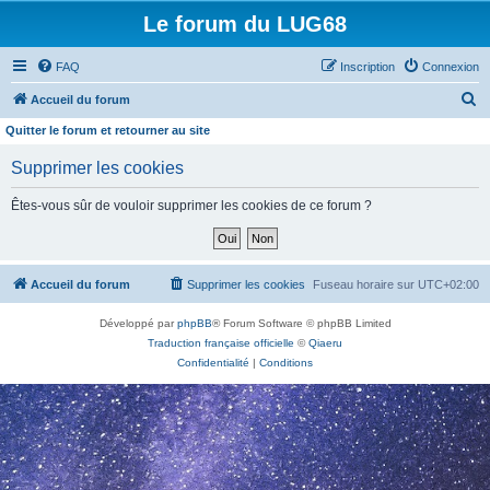
Le forum du LUG68
FAQ
Inscription
Connexion
R
Accueil du forum
e
Quitter le forum et retourner au site
c
Supprimer les cookies
h
e
Êtes-vous sûr de vouloir supprimer les cookies de ce forum ?
r
c
h
Accueil du forum
Supprimer les cookies
Fuseau horaire sur
UTC+02:00
e
Développé par
phpBB
® Forum Software © phpBB Limited
r
Traduction française officielle
©
Qiaeru
Confidentialité
|
Conditions