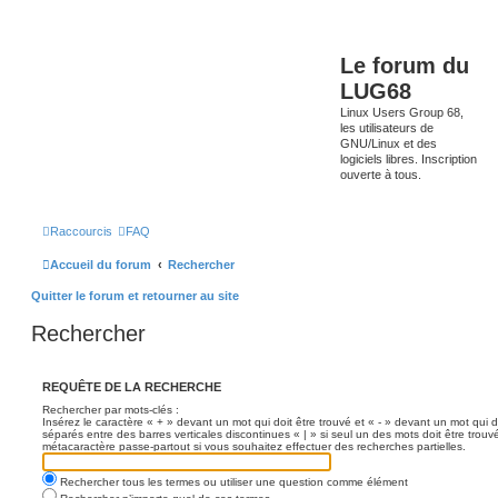
Le forum du
LUG68
Linux Users Group 68,
les utilisateurs de
GNU/Linux et des
logiciels libres. Inscription
ouverte à tous.
Raccourcis
FAQ
Accueil du forum
Rechercher
Quitter le forum et retourner au site
Rechercher
REQUÊTE DE LA RECHERCHE
Rechercher par mots-clés :
Insérez le caractère « + » devant un mot qui doit être trouvé et « - » devant un mot qui d
séparés entre des barres verticales discontinues « | » si seul un des mots doit être trouv
métacaractère passe-partout si vous souhaitez effectuer des recherches partielles.
Rechercher tous les termes ou utiliser une question comme élément