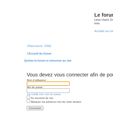
Le for
Linux Users Gro
tous.
Accéder au co
Raccourcis
FAQ
Accueil du forum
Quitter le forum et retourner au site
Vous devez vous connecter afin de po
Nom d’utilisateur :
Mot de passe :
J’ai oublié mon mot de passe
Se souvenir de moi
Masquer ma présence lors de cette session