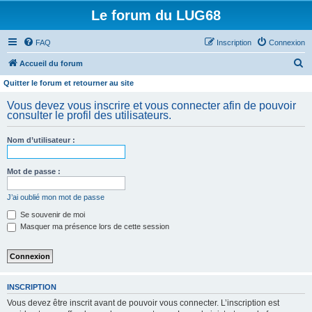
Le forum du LUG68
FAQ
Inscription
Connexion
R
Accueil du forum
e
Quitter le forum et retourner au site
c
Vous devez vous inscrire et vous connecter afin de pouvoir
h
consulter le profil des utilisateurs.
e
Nom d’utilisateur :
r
c
Mot de passe :
h
e
J’ai oublié mon mot de passe
r
Se souvenir de moi
Masquer ma présence lors de cette session
INSCRIPTION
Vous devez être inscrit avant de pouvoir vous connecter. L’inscription est