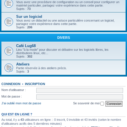
Vous avez une procédure de configuration ou un conseil pour configurer un
matériel particulier, partagez votre expérience dans cette partie.
Sujets :
73
Sur un logiciel
Vous avez un didactiel ou une astuce particulière concernant un logiciel,
partagez votre expérience dans cette partie.
Sujets :
206
DIVERS
Café Lug68
Lieu "à la mode" pour discuter et débattre sur les logiciels libres, les
distributions linux, etc...
Sujets :
302
Ateliers
Partie réservée à des ateliers précis.
Sujets :
3
CONNEXION
•
INSCRIPTION
Nom d’utilisateur :
Mot de passe :
J’ai oublié mon mot de passe
Se souvenir de moi
QUI EST EN LIGNE ?
Au total, il y a
43
utilisateurs en ligne :: 0 inscrit, 0 invisible et 43 invités (selon le nombre
d’utilisateurs actifs des 5 dernières minutes)