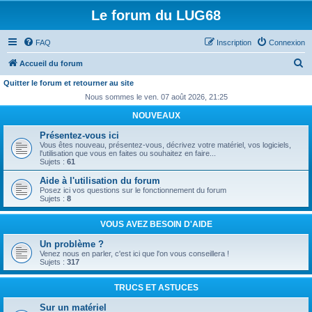
Le forum du LUG68
FAQ
Inscription
Connexion
R
Accueil du forum
e
Quitter le forum et retourner au site
c
Nous sommes le ven. 07 août 2026, 21:25
h
NOUVEAUX
e
Présentez-vous ici
Vous êtes nouveau, présentez-vous, décrivez votre matériel, vos logiciels,
r
l'utilisation que vous en faites ou souhaitez en faire...
Sujets :
61
c
Aide à l'utilisation du forum
h
Posez ici vos questions sur le fonctionnement du forum
e
Sujets :
8
r
VOUS AVEZ BESOIN D'AIDE
Un problème ?
Venez nous en parler, c'est ici que l'on vous conseillera !
Sujets :
317
TRUCS ET ASTUCES
Sur un matériel