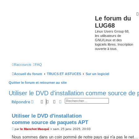
Le forum du
LUG68
Linux Users Group 68,
les utilisateurs de
GNU/Linux et des
logiciels libres. Inscription
ouverte à tous.
Raccourcis
FAQ
Accueil du forum
TRUCS ET ASTUCES
Sur un logiciel
Quitter le forum et retourner au site
Utiliser le DVD d'installation comme source de
Rechercher
Recherche avancée
Répondre
Utiliser le DVD d'installation
comme source de paquets APT
M
par
le Manchot Masqué
»
sam. 25 janv. 2025, 20:03
e
s
Nous sommes dans un coin pommé de notre pays qui n'a pas le net...