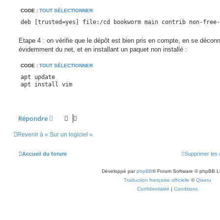
CODE :
TOUT SÉLECTIONNER
deb [trusted=yes] file:/cd bookworm main contrib non-free-
Etape 4 : on vérifie que le dépôt est bien pris en compte, en se décon
évidemment du net, et en installant un paquet non installé :
CODE :
TOUT SÉLECTIONNER
apt update

apt install vim
Répondre
Revenir à « Sur un logiciel »
Accueil du forum
Supprimer les 
Développé par
phpBB
® Forum Software © phpBB L
Traduction française officielle
©
Qiaeru
Confidentialité
|
Conditions