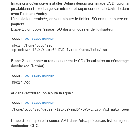
s
Imaginons qu'on doive installer Debian depuis son image DVD, qu'on a
a
g
préalablement téléchargé sur internet et copié sur une clé USB de dé
e
avec l'utilitaire Ventoy.
L'installation terminée, on veut ajouter le fichier ISO comme source de
paquets.
Etape 1 : on copie l'image ISO dans un dossier de l'utilisateur
CODE :
TOUT SÉLECTIONNER
mkdir /home/toto/iso

cp debian-12.X.Y-amd64-DVD-1.iso /home/toto/iso
Etape 2 : on monte automatiquement le CD d'installation au démarrage
dossier /cd (à créer) :
CODE :
TOUT SÉLECTIONNER
mkdir /cd
et dans
/etc/fstab
, on ajoute la ligne :
CODE :
TOUT SÉLECTIONNER
/home/toto/iso/debian-12.X.Y-amd64-DVD-1.iso /cd auto loop
Etape 3 : on rajoute la source APT dans /etc/apt/sources.list, en ignora
vérification GPG :