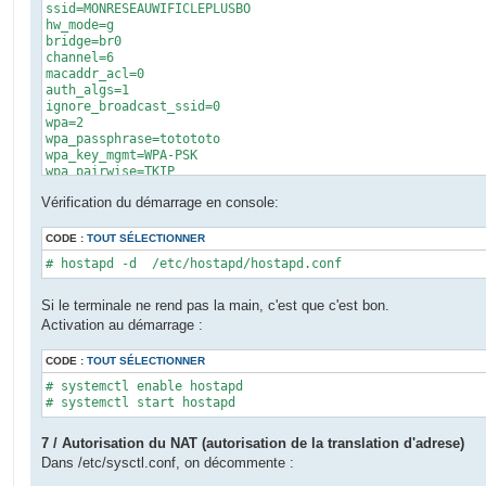
ssid=MONRESEAUWIFICLEPLUSBO

hw_mode=g

bridge=br0

channel=6

macaddr_acl=0

auth_algs=1

ignore_broadcast_ssid=0

wpa=2

wpa_passphrase=totototo

wpa_key_mgmt=WPA-PSK

wpa_pairwise=TKIP

rsn_pairwise=CCMP
Vérification du démarrage en console:
CODE :
TOUT SÉLECTIONNER
# hostapd -d  /etc/hostapd/hostapd.conf
Si le terminale ne rend pas la main, c'est que c'est bon.
Activation au démarrage :
CODE :
TOUT SÉLECTIONNER
# systemctl enable hostapd

# systemctl start hostapd
7 / Autorisation du NAT (autorisation de la translation d'adrese)
Dans /etc/sysctl.conf, on décommente :