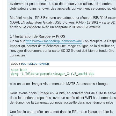
e
évidemment pas curieux du tout de ce que vous utilisez, du nombre
d'utilisateurs dans le foyer, des appareils qui viennent se connecter, et
Matériel requis : RPi3 B+ avec une adaptateur réseau USB/RJ45 exte
(UGREEN adaptateur Gigabit USB 3.0 vers RJ45 - 19,99€) + carte SD
écran VGA connecté avec un adaptateur HDMI/VGA externe
1 / Installation de Raspberry Pi OS
On va sur
https://www.raspberrypi.com/software
- on récupére le Raspb
Imager qui permet de télécharger une image en ligne de la distribution,
l'envoyer directement sur la carte SD 32 Go qui doit bien entendu être
connectée.
CODE :
TOUT SÉLECTIONNER
sudo bash

dpkg -i Téléchargements/imager_X.Y.Z_amd64.deb
puis on lance l'imager via le menu de MATE Accessoires / Imager
Nous avons choisi l'image en 64 bits, en activant tout de suite le ser
dans les options proposées, avec un accès client WiFi à la borne dans 
de réunion de la Langmatt qui nous accueille dans nos réunions infos.
Une fois la carte prête, on la met dans le RPi, et on laisse se faire le