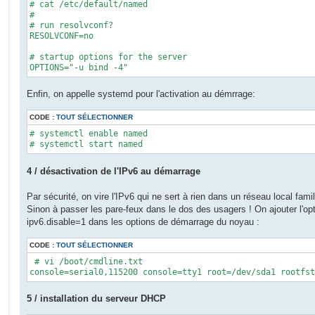
# cat /etc/default/named 

                        1D)     ; Minimum TTL

#

                NS      parefeu.toto.lan.

# run resolvconf?

1               PTR     parefeu.toto.lan.
RESOLVCONF=no

# startup options for the server

OPTIONS="-u bind -4"
Enfin, on appelle systemd pour l'activation au démrrage:
CODE :
TOUT SÉLECTIONNER
# systemctl enable named

# systemctl start named
4 / désactivation de l'IPv6 au démarrage
Par sécurité, on vire l'IPv6 qui ne sert à rien dans un réseau local famili
Sinon à passer les pare-feux dans le dos des usagers ! On ajouter l'op
ipv6.disable=1 dans les options de démarrage du noyau :
CODE :
TOUT SÉLECTIONNER
 # vi /boot/cmdline.txt

console=serial0,115200 console=tty1 root=/dev/sda1 rootfs
5 / installation du serveur DHCP