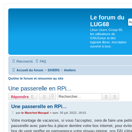
Le forum du
LUG68
Linux Users Group 68,
les utilisateurs de
GNU/Linux et des
logiciels libres. Inscription
ouverte à tous.
Raccourcis
FAQ
Accueil du forum
DIVERS
Ateliers
Quitter le forum et retourner au site
Une passerelle en RPi...
Rechercher
Recherc
Répondre
Une passerelle en RPi...
M
par
le Manchot Masqué
»
sam. 30 juil. 2022, 18:01
e
s
Votre montage de vacances, si vous l'acceptez, sera de faire une petit
s
passerelle avec pare-feu à placer derrière votre box internet, pour évite
a
g
box de venir renifler en parmanence votre réseau interne, nos FAI n'éta