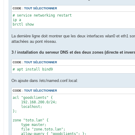
CODE :
TOUT SÉLECTIONNER
# service networking restart

ip a

brctl show
La dernière ligne doit montrer que les deux interfaces wlan0 et eth1 so
attachées au pont réseau.
3 / installation du serveur DNS et des deux zones (directe et inver
CODE :
TOUT SÉLECTIONNER
# apt install bind9
On ajoute dans /etc/named.conf.local:
CODE :
TOUT SÉLECTIONNER
acl "goodclients" {

    192.168.200.0/24;

    localhost;

};

zone "toto.lan" {

    type master;

    file "zone.toto.lan";

    allow-query { "goodclients"; };
