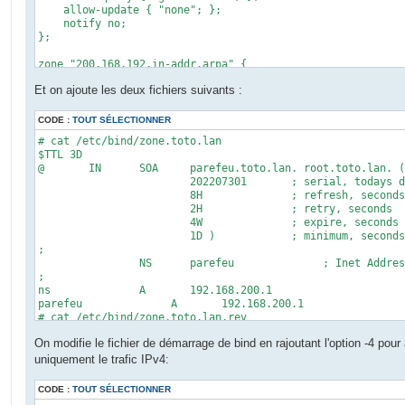
    allow-update { "none"; };

    notify no;

};

zone "200.168.192.in-addr.arpa" {

    type master;

Et on ajoute les deux fichiers suivants :
    file "zone.toto.lan.rev";

    allow-query { "goodclients"; };

    allow-update { "none"; };

CODE :
TOUT SÉLECTIONNER
    notify no;

# cat /etc/bind/zone.toto.lan

};
$TTL 3D

@       IN      SOA     parefeu.toto.lan. root.toto.lan. (

                        202207301       ; serial, todays d
                        8H              ; refresh, seconds

                        2H              ; retry, seconds

                        4W              ; expire, seconds

                        1D )            ; minimum, seconds

;

                NS      parefeu              ; Inet Addres
;

ns              A       192.168.200.1

parefeu              A       192.168.200.1

# cat /etc/bind/zone.toto.lan.rev 

$TTL 3D

On modifie le fichier de démarrage de bind en rajoutant l'option -4 pour
@       IN      SOA     parefeu.toto.lan. root.toto.lan. (

                        202207301 ; Serial, todays date + 
uniquement le trafic IPv4:
                        8H      ; Refresh

                        2H      ; Retry

CODE :
TOUT SÉLECTIONNER
                        4W      ; Expire
