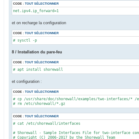
CODE :
TOUT SÉLECTIONNER
net.ipv4.ip_forward=1
et on recharge la configuration
CODE :
TOUT SÉLECTIONNER
# sysctl -p
8 / Installation du pare-feu
CODE :
TOUT SÉLECTIONNER
# apt install shorewall
et configuration :
CODE :
TOUT SÉLECTIONNER
# cp /usr/share/doc/shorewall/examples/two-interfaces/* /e
# rm /etc/shorewall/*.gz
CODE :
TOUT SÉLECTIONNER
# cat /etc/shorewall/interfaces 

# Shorewall - Sample Interfaces File for two-interface con
# Copyright (C) 2006-2017 by the Shorewall Team
