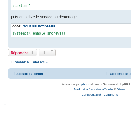
startup=1
puis on active le service au démarrage :
CODE :
TOUT SÉLECTIONNER
systemctl enable shorewall
Répondre
Revenir à « Ateliers »
Accueil du forum
Supprimer les 
Développé par
phpBB
® Forum Software © phpBB L
Traduction française officielle
©
Qiaeru
Confidentialité
|
Conditions