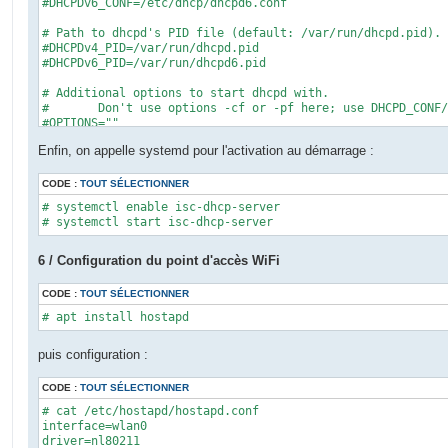
#DHCPDv6_CONF=/etc/dhcp/dhcpd6.conf

# Path to dhcpd's PID file (default: /var/run/dhcpd.pid).

#DHCPDv4_PID=/var/run/dhcpd.pid

#DHCPDv6_PID=/var/run/dhcpd6.pid

# Additional options to start dhcpd with.

#	Don't use options -cf or -pf here; use DHCPD_CONF/ DHCPD_PID instead

#OPTIONS=""

Enfin, on appelle systemd pour l'activation au démarrage :
# On what interfaces should the DHCP server (dhcpd) serve 
#	Separate multiple interfaces with spaces, e.g. "eth0 eth1".

INTERFACESv4="br0"

CODE :
TOUT SÉLECTIONNER
INTERFACESv6=""
# systemctl enable isc-dhcp-server

# systemctl start isc-dhcp-server
6 / Configuration du point d'accès WiFi
CODE :
TOUT SÉLECTIONNER
# apt install hostapd
puis configuration :
CODE :
TOUT SÉLECTIONNER
# cat /etc/hostapd/hostapd.conf 

interface=wlan0

driver=nl80211
