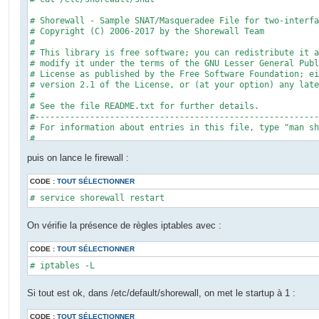
loc	$FW		ACCEPT

$FW	all		ACCEPT

# Shorewall - Sample SNAT/Masqueradee File for two-interfa
net	all		DROP		$LOG_LEVEL

# Copyright (C) 2006-2017 by the Shorewall Team

# THE FOLOWING POLICY MUST BE LAST

#

all	all		REJECT		$LOG_LEVEL
# This library is free software; you can redistribute it a
# modify it under the terms of the GNU Lesser General Publ
# License as published by the Free Software Foundation; ei
# version 2.1 of the License, or (at your option) any late
#

# See the file README.txt for further details.

#---------------------------------------------------------
# For information about entries in this file, type "man sh
#

# See http://shorewall.net/manpages/shorewall-snat.html fo
puis on lance le firewall :
##########################################################
#ACTION			SOURCE			DEST            PROTO	PORT	IPSEC	MARK	USER	SWITCH	ORIGDEST	PROBABILITY

#

CODE :
TOUT SÉLECTIONNER
# Rules generated from masq file /home/teastep/shorewall/t
# service shorewall restart
#

MASQUERADE		192.168.200.0/24	NET_IF
On vérifie la présence de règles iptables avec :
CODE :
TOUT SÉLECTIONNER
# iptables -L
Si tout est ok, dans /etc/default/shorewall, on met le startup à 1 :
CODE :
TOUT SÉLECTIONNER