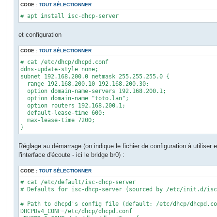
CODE :
TOUT SÉLECTIONNER
# apt install isc-dhcp-server
et configuration
CODE :
TOUT SÉLECTIONNER
# cat /etc/dhcp/dhcpd.conf

ddns-update-style none;

subnet 192.168.200.0 netmask 255.255.255.0 {

  range 192.168.200.10 192.168.200.30;

  option domain-name-servers 192.168.200.1;

  option domain-name "toto.lan";

  option routers 192.168.200.1;

  default-lease-time 600;

  max-lease-time 7200;

}
Réglage au démarrage (on indique le fichier de configuration à utiliser e
l'interface d'écoute - ici le bridge br0) :
CODE :
TOUT SÉLECTIONNER
# cat /etc/default/isc-dhcp-server 

# Defaults for isc-dhcp-server (sourced by /etc/init.d/isc
# Path to dhcpd's config file (default: /etc/dhcp/dhcpd.co
DHCPDv4_CONF=/etc/dhcp/dhcpd.conf
