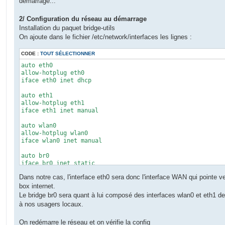
démarrage...
2/ Configuration du réseau au démarrage
Installation du paquet bridge-utils
On ajoute dans le fichier /etc/network/interfaces les lignes :
CODE :
TOUT SÉLECTIONNER
auto eth0

allow-hotplug eth0

iface eth0 inet dhcp

auto eth1

allow-hotplug eth1

iface eth1 inet manual

auto wlan0

allow-hotplug wlan0

iface wlan0 inet manual

auto br0

iface br0 inet static

	address 192.168.200.1/24

Dans notre cas, l'interface eth0 sera donc l'interface WAN qui pointe ve
	bridge_ports eth1 wlan0

	bridge_stp off

box internet.
	bridge_fd 0

Le bridge br0 sera quant à lui composé des interfaces wlan0 et eth1 d
à nos usagers locaux.
On redémarre le réseau et on vérifie la config