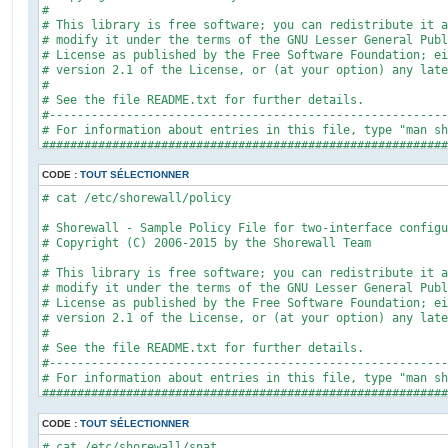
#

# This library is free software; you can redistribute it a
# modify it under the terms of the GNU Lesser General Publ
# License as published by the Free Software Foundation; ei
# version 2.1 of the License, or (at your option) any late
#

# See the file README.txt for further details.

#---------------------------------------------------------
# For information about entries in this file, type "man sh
##########################################################
?FORMAT 2

##########################################################
CODE :
TOUT SÉLECTIONNER
#ZONE	INTERFACE	OPTIONS

# cat /etc/shorewall/policy 

net     NET_IF          dhcp,tcpflags,nosmurfs,routefilter
loc     LOC_IF          tcpflags,nosmurfs,routefilter,logm
# Shorewall - Sample Policy File for two-interface configu
# Copyright (C) 2006-2015 by the Shorewall Team

#

# This library is free software; you can redistribute it a
# modify it under the terms of the GNU Lesser General Publ
# License as published by the Free Software Foundation; ei
# version 2.1 of the License, or (at your option) any late
#

# See the file README.txt for further details.

#---------------------------------------------------------
# For information about entries in this file, type "man sh
##########################################################
#SOURCE	DEST		POLICY		LOGLEVEL	RATE	CONNLIMIT

CODE :
TOUT SÉLECTIONNER
loc	net		ACCEPT

# cat /etc/shorewall/snat 
