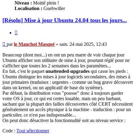
Niveau :
Moitié plein !
Localisation :
Guebwiller
[Résolu] Mise à jour Ubuntu 24.04 tous les jours...
Citer
Message
par
le Manchot Masqué
»
sam. 24 mai 2025, 12:43
Beaucoup (dont moi...) en ont un peu marre de voir chaque jour
Ubuntu afficher son utilitaire de mise à jour, pourtant réglé pour ne
s'afficher que toutes les 2 semaines dans les paramètres...
En fait, c'est le paquet
unattended-upgrades
qui casse les pieds :
Ubuntu distingue les mises à jour logiciels secondaires, des mises à
jour primaires (traduisez : urgentes - comme un bug grave découvert
dans un kernel, ou un applicatif de base du système).
Par défaut, la distribution vous "pousse" donc à toujours garder
votre OS à jour, ce qui est certes louable, mais un peu barbant,
sachant que la plupart des failles découvertes côté CERT nécessitent
généralement un accès physique à la machine - traduction : pour un
particulier, ce n'est pas indispensable...
On peut donc désactiver la fonctionnalité soit au niveau service :
Code :
Tout sélectionner