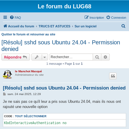
Le forum du LUG68
FAQ
Inscription
Connexion
R
Accueil du forum
TRUCS ET ASTUCES
Sur un logiciel
e
Quitter le forum et retourner au site
c
[Résolu] sshd sous Ubuntu 24.04 - Permission
h
denied
e
Rechercher
Recherche 
Répondre
r
1 message • Page
1
sur
1
c
le Manchot Masqué
h
Administrateur du site
e
[Résolu] sshd sous Ubuntu 24.04 - Permission denied
r
M
sam. 24 mai 2025, 12:29
e
s
Je ne sais pas ce qu'il leur a pris sous Ubuntu 24.04, mais ils nous ont
s
rajouté une nouvelle option
a
g
e
CODE :
TOUT SÉLECTIONNER
KbdInteractiveAuthentication no