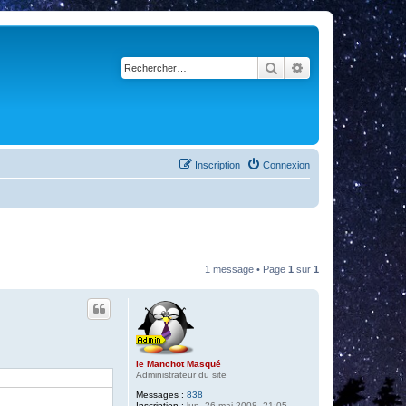
Rechercher
Recherche avancé
Inscription
Connexion
1 message • Page
1
sur
1
le Manchot Masqué
Administrateur du site
Messages :
838
Inscription :
lun. 26 mai 2008, 21:05