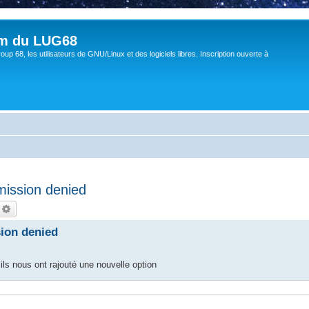
um du LUG68
up 68, les utilisateurs de GNU/Linux et des logiciels libres. Inscription ouverte à
mission denied
echercher
Recherche avancée
sion denied
ils nous ont rajouté une nouvelle option