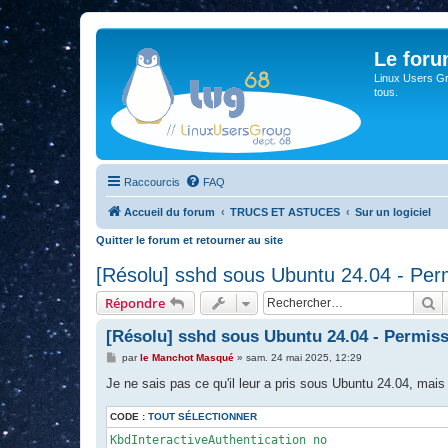
Le for
Linux Users Gro
tous.
Raccourcis
FAQ
Accueil du forum
TRUCS ET ASTUCES
Sur un logiciel
Quitter le forum et retourner au site
[Résolu] sshd sous Ubuntu 24.04 - Per
R
Répondre
[Résolu] sshd sous Ubuntu 24.04 - Permis
M
par
le Manchot Masqué
»
sam. 24 mai 2025, 12:29
e
s
Je ne sais pas ce qu'il leur a pris sous Ubuntu 24.04, mais 
s
a
CODE :
g
TOUT SÉLECTIONNER
e
KbdInteractiveAuthentication no