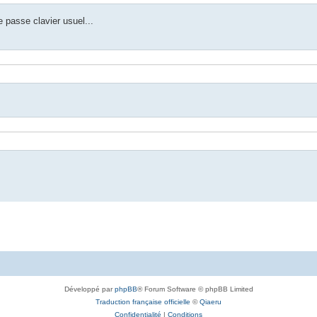
de passe clavier usuel...
Développé par
phpBB
® Forum Software © phpBB Limited
Traduction française officielle
©
Qiaeru
Confidentialité
|
Conditions