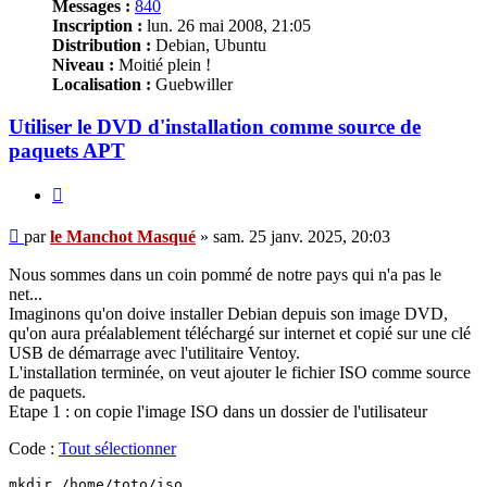
Messages :
840
Inscription :
lun. 26 mai 2008, 21:05
Distribution :
Debian, Ubuntu
Niveau :
Moitié plein !
Localisation :
Guebwiller
Utiliser le DVD d'installation comme source de
paquets APT
Citer
Message
par
le Manchot Masqué
»
sam. 25 janv. 2025, 20:03
Nous sommes dans un coin pommé de notre pays qui n'a pas le
net...
Imaginons qu'on doive installer Debian depuis son image DVD,
qu'on aura préalablement téléchargé sur internet et copié sur une clé
USB de démarrage avec l'utilitaire Ventoy.
L'installation terminée, on veut ajouter le fichier ISO comme source
de paquets.
Etape 1 : on copie l'image ISO dans un dossier de l'utilisateur
Code :
Tout sélectionner
mkdir /home/toto/iso
