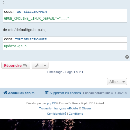
:
CODE :
TOUT SÉLECTIONNER
GRUB_CMDLINE_LINUX_DEFAULT="..."
de /etc/default/grub, puis,
CODE :
TOUT SÉLECTIONNER
update-grub 
Répondre
1 message • Page
1
sur
1
Aller
Accueil du forum
Supprimer les cookies
Fuseau horaire sur
UTC+02:00
Développé par
phpBB
® Forum Software © phpBB Limited
Traduction française officielle
©
Qiaeru
Confidentialité
|
Conditions