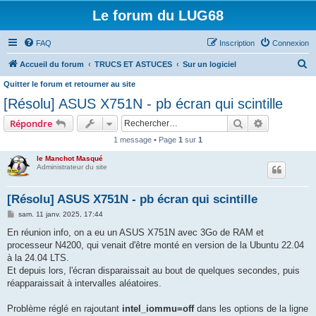
Le forum du LUG68
FAQ
Inscription
Connexion
R
Accueil du forum
TRUCS ET ASTUCES
Sur un logiciel
e
Quitter le forum et retourner au site
c
[Résolu] ASUS X751N - pb écran qui scintille
h
Rechercher
Recherche 
Répondre
e
1 message • Page
1
sur
1
r
le Manchot Masqué
c
Administrateur du site
h
[Résolu] ASUS X751N - pb écran qui scintille
e
M
sam. 11 janv. 2025, 17:44
r
e
s
En réunion info, on a eu un ASUS X751N avec 3Go de RAM et
s
processeur N4200, qui venait d'être monté en version de la Ubuntu 22.04
a
g
à la 24.04 LTS.
e
Et depuis lors, l'écran disparaissait au bout de quelques secondes, puis
réapparaissait à intervalles aléatoires.
Problème réglé en rajoutant
intel_iommu=off
dans les options de la ligne