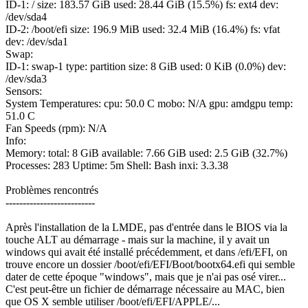
ID-1: / size: 183.57 GiB used: 28.44 GiB (15.5%) fs: ext4 dev:
/dev/sda4
ID-2: /boot/efi size: 196.9 MiB used: 32.4 MiB (16.4%) fs: vfat
dev: /dev/sda1
Swap:
ID-1: swap-1 type: partition size: 8 GiB used: 0 KiB (0.0%) dev:
/dev/sda3
Sensors:
System Temperatures: cpu: 50.0 C mobo: N/A gpu: amdgpu temp:
51.0 C
Fan Speeds (rpm): N/A
Info:
Memory: total: 8 GiB available: 7.66 GiB used: 2.5 GiB (32.7%)
Processes: 283 Uptime: 5m Shell: Bash inxi: 3.3.38
Problèmes rencontrés
--------------------------
Après l'installation de la LMDE, pas d'entrée dans le BIOS via la
touche ALT au démarrage - mais sur la machine, il y avait un
windows qui avait été installé précédemment, et dans /efi/EFI, on
trouve encore un dossier /boot/efi/EFI/Boot/bootx64.efi qui semble
dater de cette époque "windows", mais que je n'ai pas osé virer...
C'est peut-être un fichier de démarrage nécessaire au MAC, bien
que OS X semble utiliser /boot/efi/EFI/APPLE/...