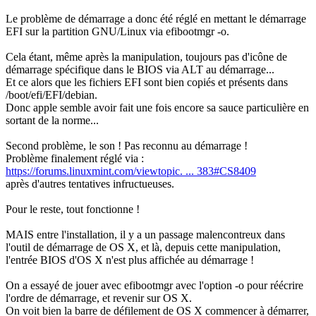
Le problème de démarrage a donc été réglé en mettant le démarrage
EFI sur la partition GNU/Linux via efibootmgr -o.
Cela étant, même après la manipulation, toujours pas d'icône de
démarrage spécifique dans le BIOS via ALT au démarrage...
Et ce alors que les fichiers EFI sont bien copiés et présents dans
/boot/efi/EFI/debian.
Donc apple semble avoir fait une fois encore sa sauce particulière en
sortant de la norme...
Second problème, le son ! Pas reconnu au démarrage !
Problème finalement réglé via :
https://forums.linuxmint.com/viewtopic. ... 383#CS8409
après d'autres tentatives infructueuses.
Pour le reste, tout fonctionne !
MAIS entre l'installation, il y a un passage malencontreux dans
l'outil de démarrage de OS X, et là, depuis cette manipulation,
l'entrée BIOS d'OS X n'est plus affichée au démarrage !
On a essayé de jouer avec efibootmgr avec l'option -o pour réécrire
l'ordre de démarrage, et revenir sur OS X.
On voit bien la barre de défilement de OS X commencer à démarrer,