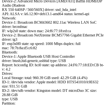
Device-2: Advanced Micro Devices [AMD/ATI] Baffin HDMI/DP
Audio [Radeon
RX 550 640SP / 560/560X] driver: snd_hda_intel
API: ALSA v: k6.12.90+deb13.1-amd64 status: kernel-api
Network:
Device-1: Broadcom BCM43602 802.11ac Wireless LAN SoC
driver: brcmfmac
IF: wlp2s0 state: down mac: 24:f6:77:18:ed:ca
Device-2: Broadcom NetXtreme BCM57766 Gigabit Ethernet PCIe
driver: tg3
IF: enp3s0f0 state: up speed: 1000 Mbps duplex: full
mac: 78:7b:8a:d5:c6:82
Bluetooth:
Device-1: Apple Bluetooth USB Host Controller
driver: btusb,hid-generic,usbhid type: USB
Report: hciconfig ID: hci0 state: up address: 24:F6:77:18:ED:CB bt-
v: 4.2
Drives:
Local Storage: total: 960.39 GiB used: 42.29 GiB (4.4%)
ID-1: /dev/sda vendor: Apple model: HDD HTS541010A9E632
size: 931.51 GiB
ID-2: /dev/sdb vendor: Kingston model: DT microDuo 3C size:
28.88 GiB
type: USB
Partition: