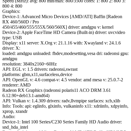
Speed (MHz): avg: 800 min/max: 800/3500 cores: 1: 800 2: 800 3:
800 4: 800
Graphics:
Device-1: Advanced Micro Devices [AMD/ATI] Baffin [Radeon
RX 460/560D / Pro
450/455/460/555/555X/560/560X] driver: amdgpu v: kernel
Device-2: Apple FaceTime HD Camera (Built-in) driver: uvcvideo
type: USB
Display: x11 server: X.Org v: 21.1.16 with: Xwayland v: 24.1.6
driver: X:
loaded: amdgpu unloaded: fbdev,modesetting,vesa dri: radeonsi gpu:
amdgpu
resolution: 3840x2160~60Hz
API: EGL v: 1.5 drivers: radeonsi,swrast
platforms: gbm,x11,surfaceless,device
API: OpenGL v: 4.6 compat-v: 4.5 vendor: amd mesa v: 25.0.7-2
renderer: AMD
Radeon RX Graphics (radeonsi polaris11 ACO DRM 3.61
6.12.90+deb13.1-amd64)
API: Vulkan v: 1.4.309 drivers: radv,llvmpipe surfaces: xcb,xlib
Info: Tools: api: eglinfo, glxinfo, vulkaninfo x11: xdriinfo, xdpyinfo,
xprop, xrandr
Audio:
Device-1: Intel 100 Series/C230 Series Family HD Audio driver:
snd_hda_intel