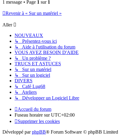
1 message • Page
1
sur
1
Revenir à « Sur un matériel »
Aller
NOUVEAUX
↳ Présentez-vous ici
↳ Aide à l'utilisation du forum
VOUS AVEZ BESOIN D'AIDE
↳ Un problème ?
TRUCS ET ASTUCES
↳ Sur un matériel
↳ Sur un logiciel
DIVERS
↳ Café Lug68
↳ Ateliers
↳ Développer un Logiciel Libre
Accueil du forum
Fuseau horaire sur
UTC+02:00
Supprimer les cookies
Développé par
phpBB
® Forum Software © phpBB Limited