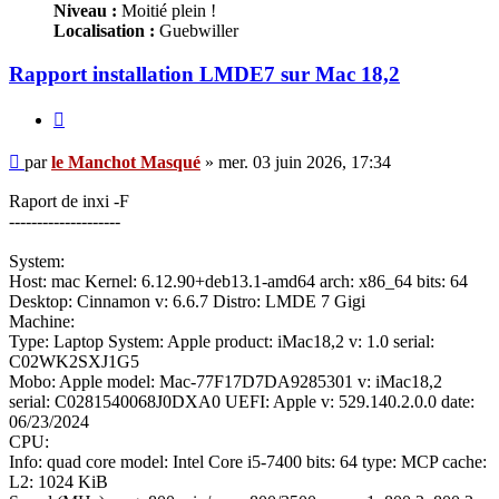
Niveau :
Moitié plein !
Localisation :
Guebwiller
Rapport installation LMDE7 sur Mac 18,2
Citer
Message
par
le Manchot Masqué
»
mer. 03 juin 2026, 17:34
Raport de inxi -F
--------------------
System:
Host: mac Kernel: 6.12.90+deb13.1-amd64 arch: x86_64 bits: 64
Desktop: Cinnamon v: 6.6.7 Distro: LMDE 7 Gigi
Machine:
Type: Laptop System: Apple product: iMac18,2 v: 1.0 serial:
C02WK2SXJ1G5
Mobo: Apple model: Mac-77F17D7DA9285301 v: iMac18,2
serial: C0281540068J0DXA0 UEFI: Apple v: 529.140.2.0.0 date:
06/23/2024
CPU:
Info: quad core model: Intel Core i5-7400 bits: 64 type: MCP cache:
L2: 1024 KiB