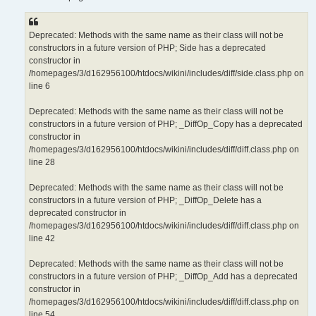
e
Deprecated: Methods with the same name as their class will not be
constructors in a future version of PHP; Side has a deprecated
constructor in
/homepages/3/d162956100/htdocs/wikini/includes/diff/side.class.php on
line 6
Deprecated: Methods with the same name as their class will not be
constructors in a future version of PHP; _DiffOp_Copy has a deprecated
constructor in
/homepages/3/d162956100/htdocs/wikini/includes/diff/diff.class.php on
line 28
Deprecated: Methods with the same name as their class will not be
constructors in a future version of PHP; _DiffOp_Delete has a
deprecated constructor in
/homepages/3/d162956100/htdocs/wikini/includes/diff/diff.class.php on
line 42
Deprecated: Methods with the same name as their class will not be
constructors in a future version of PHP; _DiffOp_Add has a deprecated
constructor in
/homepages/3/d162956100/htdocs/wikini/includes/diff/diff.class.php on
line 54