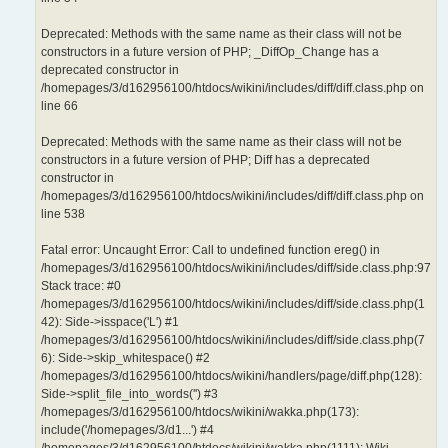
Deprecated: Methods with the same name as their class will not be
constructors in a future version of PHP; _DiffOp_Change has a
deprecated constructor in
/homepages/3/d162956100/htdocs/wikini/includes/diff/diff.class.php on
line 66
Deprecated: Methods with the same name as their class will not be
constructors in a future version of PHP; Diff has a deprecated
constructor in
/homepages/3/d162956100/htdocs/wikini/includes/diff/diff.class.php on
line 538
Fatal error: Uncaught Error: Call to undefined function ereg() in
/homepages/3/d162956100/htdocs/wikini/includes/diff/side.class.php:97
Stack trace: #0
/homepages/3/d162956100/htdocs/wikini/includes/diff/side.class.php(1
42): Side->isspace('L') #1
/homepages/3/d162956100/htdocs/wikini/includes/diff/side.class.php(7
6): Side->skip_whitespace() #2
/homepages/3/d162956100/htdocs/wikini/handlers/page/diff.php(128):
Side->split_file_into_words('') #3
/homepages/3/d162956100/htdocs/wikini/wakka.php(173):
include('/homepages/3/d1...') #4
/homepages/3/d162956100/htdocs/wikini/wakka.php(1111): Wiki-