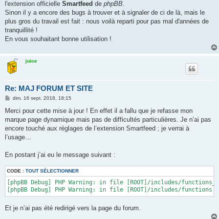
l'extension officielle
Smartfeed
de
phpBB
.
Sinon il y a encore des bugs à trouver et à signaler de ci de là, mais le
plus gros du travail est fait : nous voilà reparti pour pas mal d'années de
tranquillité !
En vous souhaitant bonne utilisation !
juice
Re: MAJ FORUM ET SITE
M
dim. 16 sept. 2018, 18:15
e
s
Merci pour cette mise à jour ! En effet il a fallu que je refasse mon
s
marque page dynamique mais pas de difficultés particulières. Je n’ai pas
a
g
encore touché aux réglages de l’extension Smartfeed ; je verrai à
e
l’usage…
En postant j’ai eu le message suivant :
CODE :
TOUT SÉLECTIONNER
[phpBB Debug] PHP Warning: in file [ROOT]/includes/functions_m
[phpBB Debug] PHP Warning: in file [ROOT]/includes/functions.p
Et je n’ai pas été redirigé vers la page du forum.