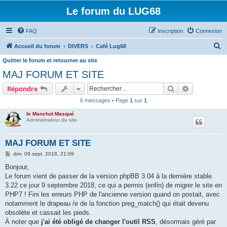
Le forum du LUG68
FAQ
Inscription
Connexion
R
Accueil du forum
DIVERS
Café Lug68
e
Quitter le forum et retourner au site
c
MAJ FORUM ET SITE
h
Rechercher
Recherche 
Répondre
e
6 messages • Page
1
sur
1
r
le Manchot Masqué
c
Administrateur du site
h
MAJ FORUM ET SITE
e
M
dim. 09 sept. 2018, 21:09
r
e
s
Bonjour,
s
Le forum vient de passer de la version phpBB 3.04 à la dernière stable
a
g
3.22 ce jour 9 septembre 2018, ce qui a permis (enfin) de migrer le site en
e
PHP7 ! Fini les erreurs PHP de l'ancienne version quand on postait, avec
notamment le drapeau /e de la fonction preg_match() qui était devenu
obsolète et cassait les pieds.
À noter que
j'ai été obligé de changer l'outil RSS
, désormais géré par