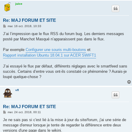
juice
Re: MAJ FORUM ET SITE
M
mar. 16 oct. 2018, 10:33
e
s
J’ai l’impression que le flux RSS du forum bug. Les derniers messages
s
posté par Manchot Masqué n’apparaissent pas dans le flux.
a
g
e
Par exemple
Configurer une souris multi-boutons
et
Rapport installation Ubuntu 18.04.1 sur ACER SWIFT1
J’ai essayé le flux par défaut, différents réglages avec le smartfeed sans
succès. Certains d’entre vous ont-ils constaté ce phénomène ? Aurais-je
loupé quelque-chose ?
vfl
Re: MAJ FORUM ET SITE
M
mer. 24 oct. 2018, 00:11
e
s
Je ne sais pas si c'est lié à la mise à jour du site/forum, j'ai une série de
s
message d'erreur lorsque je tente de regarder la différence entre deux
a
g
versions d'une page dans le wikini.