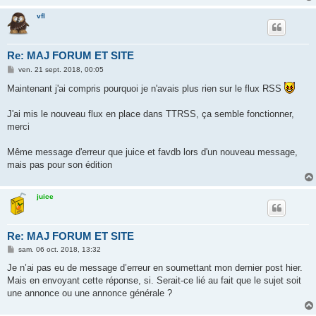
vfl
Re: MAJ FORUM ET SITE
M
ven. 21 sept. 2018, 00:05
e
s
Maintenant j'ai compris pourquoi je n'avais plus rien sur le flux RSS
s
a
g
J'ai mis le nouveau flux en place dans TTRSS, ça semble fonctionner,
e
merci
Même message d'erreur que juice et favdb lors d'un nouveau message,
mais pas pour son édition
juice
Re: MAJ FORUM ET SITE
M
sam. 06 oct. 2018, 13:32
e
s
Je n’ai pas eu de message d’erreur en soumettant mon dernier post hier.
s
Mais en envoyant cette réponse, si. Serait-ce lié au fait que le sujet soit
a
g
une annonce ou une annonce générale ?
e