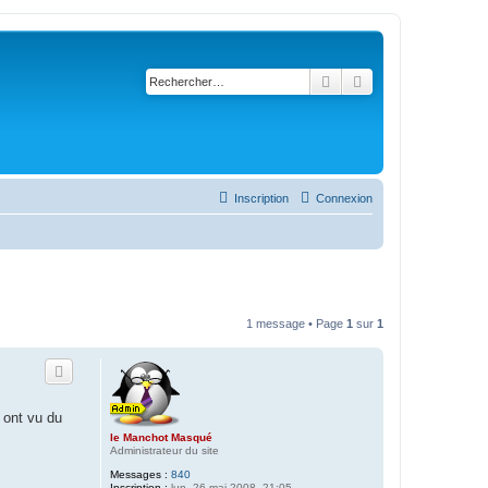
Rechercher
Recherche avancé
Inscription
Connexion
1 message • Page
1
sur
1
 ont vu du
le Manchot Masqué
Administrateur du site
Messages :
840
Inscription :
lun. 26 mai 2008, 21:05