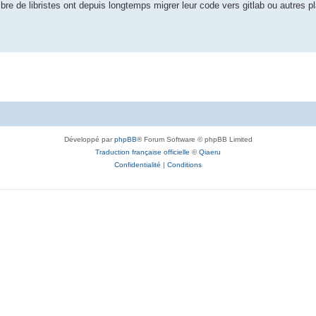
e de libristes ont depuis longtemps migrer leur code vers gitlab ou autres p
Développé par
phpBB
® Forum Software © phpBB Limited
Traduction française officielle
©
Qiaeru
Confidentialité
|
Conditions