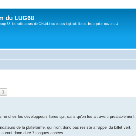
um du LUG68
up 68, les utilisateurs de GNU/Linux et des logiciels libres. Inscription ouverte à
echercher
Recherche avancée
sme chez les développeurs libres qui, sans qu'on les ait averti préalablement,
dateurs de la plateforme, qui n'ont donc pas résisté à l'appel du billet vert.
i auront donc duré 7 longues années.