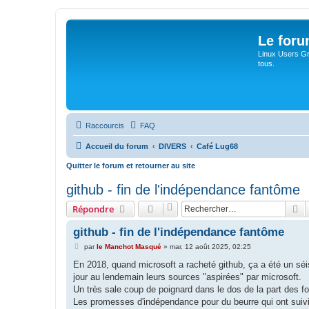
Le for
Linux Users Gro
tous.
Raccourcis
FAQ
Accueil du forum
DIVERS
Café Lug68
Quitter le forum et retourner au site
github - fin de l'indépendance fantôme
R
Répondre
github - fin de l'indépendance fantôme
M
par
le Manchot Masqué
»
mar. 12 août 2025, 02:25
e
s
En 2018, quand microsoft a racheté github, ça a été un séi
s
jour au lendemain leurs sources "aspirées" par microsoft.
a
g
Un très sale coup de poignard dans le dos de la part des fon
e
Les promesses d'indépendance pour du beurre qui ont suiv