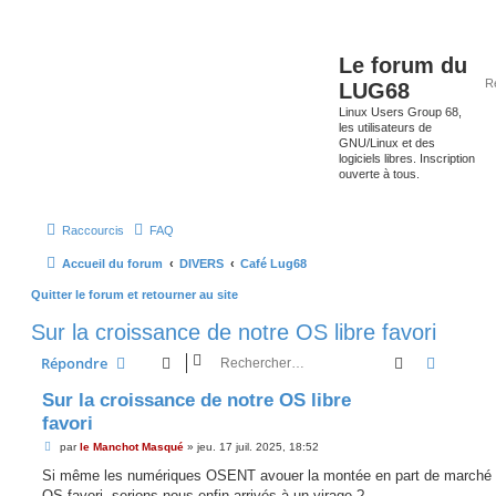
Le forum du
LUG68
Linux Users Group 68,
les utilisateurs de
GNU/Linux et des
logiciels libres. Inscription
ouverte à tous.
Raccourcis
FAQ
Accueil du forum
DIVERS
Café Lug68
Quitter le forum et retourner au site
Sur la croissance de notre OS libre favori
Rechercher
Recherc
Répondre
Sur la croissance de notre OS libre
favori
M
par
le Manchot Masqué
»
jeu. 17 juil. 2025, 18:52
e
s
Si même les numériques OSENT avouer la montée en part de marché 
s
OS favori, serions-nous enfin arrivés à un virage ?