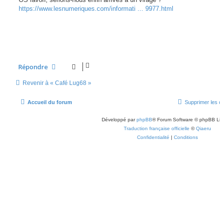
a
g
https://www.lesnumeriques.com/informati ... 9977.html
e
Répondre
Revenir à « Café Lug68 »
Accueil du forum
Supprimer les 
Développé par
phpBB
® Forum Software © phpBB L
Traduction française officielle
©
Qiaeru
Confidentialité
|
Conditions